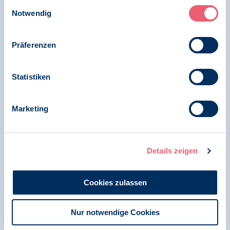
Impressum
|
Datenschutz
Einwilligungsauswahl
Notwendig
Ivon Ames über die Situation von Frauen in
der Wissenschaft / BDP im Gespräch
Präferenzen
Statistiken
10.02.2025
Pressemitteilung | Psychologie und Arbeit | BDP
im Gespräch
Marketing
BDP im Gespräch zum Internationalen Tag
der Frauen und Mädchen in der Wissenschaft
2025: Für eine echte Gleichstellung braucht es
dringend strukturelle Änderungen
Details zeigen
Cookies zulassen
10.02.2025
News | Psychologie und Arbeit | BDP im
Nur notwendige Cookies
Gespräch