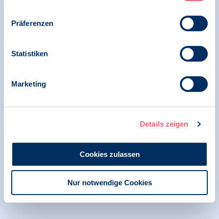
BDP sieht Verbesserungsbedarf im Bereich
Präferenzen
geschlechtsspezifischer und häuslicher
Gewalt im Gesetzentwurf zur Stärkung der
Rechte von Verletzten auf psychosoziale
Statistiken
Prozessbegleitung
Marketing
24.11.2025
Pressemitteilung | Geschlechtsspezifische
Gewalt | Menschenrechte
Details zeigen
Zum Schutz vor sexualisierter und
geschlechtsspezifischer Gewalt braucht es
Cookies zulassen
eine deutliche Verbesserung des
Gewaltschutzgesetzes
Nur notwendige Cookies