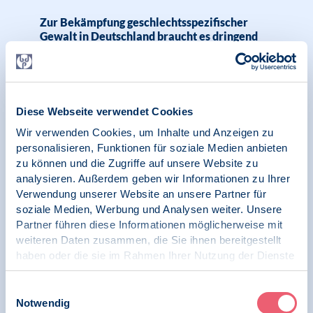
Zur Bekämpfung geschlechtsspezifischer
Gewalt in Deutschland braucht es dringend
eine bundesweite Gesamtstrategie
Diese Webseite verwendet Cookies
24.02.2026
Pressemitteilung | Psychologie und Gesundheit
Wir verwenden Cookies, um Inhalte und Anzeigen zu
personalisieren, Funktionen für soziale Medien anbieten
zu können und die Zugriffe auf unsere Website zu
Gleiche Bezahlung jeden Tag – für eine seit
analysieren. Außerdem geben wir Informationen zu Ihrer
Jahren überfällige genderunabhängige
Entlohnung und Wertschätzung von Arbeit
Verwendung unserer Website an unsere Partner für
und Leistung
soziale Medien, Werbung und Analysen weiter. Unsere
Partner führen diese Informationen möglicherweise mit
weiteren Daten zusammen, die Sie ihnen bereitgestellt
haben oder die sie im Rahmen Ihrer Nutzung der Dienste
gesammelt haben.
19.01.2026
Impressum
|
Datenschutz
Einwilligungsauswahl
Pressemitteilung | Geschlechtsspezifische
Gewalt | Menschenrechte
Notwendig