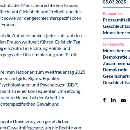
05.03.2025
 Schutz der Menschenrechte von Frauen,
echt auf Gleichheit und Freiheit und das
Kategorien:
t sowie vor der geschlechterspezifischen
Pressemittei
 Frauen.
Geschlechtss
Menschenre
nd die Aufmerksamkeit jedes Jahr auf den
n Frauen weltweit führen. Es ist ein Tag
Schlagworte:
 ein Aufruf in Richtung Politik und
Menschenre
ch gegen die Diskriminierung und für die
Demokratie u
Zusammenha
Demokratie
 Vereinten Nationen zum Weltfrauentag 2025
Gesellschaft
en and girls: Rights. Equality.
Geschlechtss
Psychologinnen und Psychologen (BDP)
ft damit zu einer konsequenten Umsetzung
auen zu Hause, bei der Arbeit, im
echterspezifischen Gewalt und
equente Umsetzung von gesetzlichen
em Gewalthilfegesetz, um die Rechte von