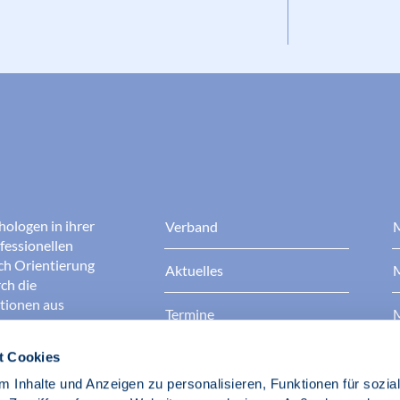
hologen in ihrer
Verband
M
fessionellen
rch Orientierung
Aktuelles
M
ch die
ationen aus
Termine
M
t Cookies
Presse
B
rgen dafür, dass
erantwortungsvoll
 Inhalte und Anzeigen zu personalisieren, Funktionen für sozia