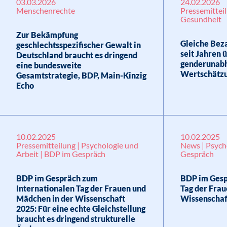
03.03.2026
24.02.2026
Menschenrechte
Pressemittei
Gesundheit
Zur Bekämpfung
Gleiche Beza
geschlechtsspezifischer Gewalt in
seit Jahren 
Deutschland braucht es dringend
genderunabh
eine bundesweite
Wertschätzu
Gesamtstrategie, BDP, Main-Kinzig
Echo
10.02.2025
10.02.2025
Pressemitteilung | Psychologie und
News | Psych
Arbeit | BDP im Gespräch
Gespräch
BDP im Gespräch zum
BDP im Gesp
Internationalen Tag der Frauen und
Tag der Fra
Mädchen in der Wissenschaft
Wissenschaf
2025: Für eine echte Gleichstellung
braucht es dringend strukturelle