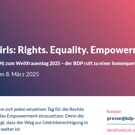
rls: Rights. Equality. Empower
UN) zum Weltfrauentag 2025 – der BDP ruft zu einer konsequ
am 8. März 2025
m sich jeden einzelnen Tag für die Rechte
Kontakt:
r das Empowerment einzusetzen. Denn die
presse@bdp-
igt, dass der Weg zur Gleichberechtigung in
 weiter ist.
Veröffentlicht 