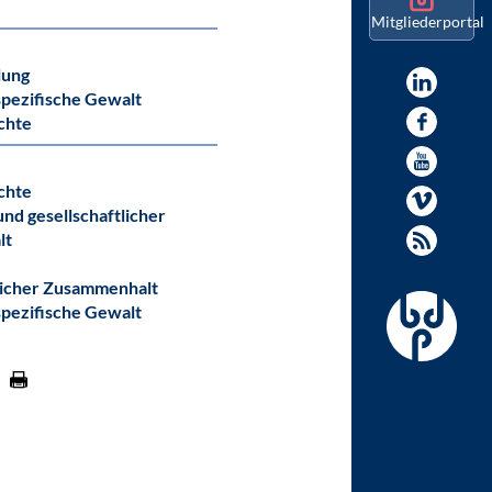
Mitgliederportal
lung
pezifische Gewalt
chte
chte
nd gesellschaftlicher
lt
licher Zusammenhalt
pezifische Gewalt