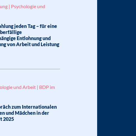
lung | Psychologie und
hlung jeden Tag – für eine
überfällige
ängige Entlohnung und
ng von Arbeit und Leistung
ologie und Arbeit | BDP im
räch zum Internationalen
uen und Mädchen in der
t 2025