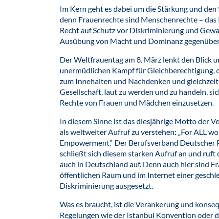
Im Kern geht es dabei um die Stärkung und den
denn Frauenrechte sind Menschenrechte – das R
Recht auf Schutz vor Diskriminierung und Gewal
Ausübung von Macht und Dominanz gegenüber
Der Weltfrauentag am 8. März lenkt den Blick u
unermüdlichen Kampf für Gleichberechtigung, de
zum Innehalten und Nachdenken und gleichzeitig
Gesellschaft, laut zu werden und zu handeln, si
Rechte von Frauen und Mädchen einzusetzen.
In diesem Sinne ist das diesjährige Motto der
als weltweiter Aufruf zu verstehen: „For ALL wom
Empowerment.“ Der Berufsverband Deutscher 
schließt sich diesem starken Aufruf an und ru
auch in Deutschland auf. Denn auch hier sind Fr
öffentlichen Raum und im Internet einer geschl
Diskriminierung ausgesetzt.
Was es braucht, ist die Verankerung und kons
Regelungen wie der Istanbul Konvention oder d