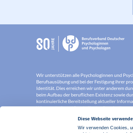
Wir unterstützen alle Psychologinnen und Psyc
Berufsausübung und bei der Festigung ihrer pro
Identität. Dies erreichen wir unter anderem du
beim Aufbau der beruflichen Existenz sowie dur
kontinuierliche Bereitstellung aktueller Inform
Wissenschaft und Praxis für den Berufsalltag.
Diese Webseite verwende
Wir erschließen und sichern Berufsfelder und so
Erkenntnisse der Psychologie kompetent und v
Wir verwenden Cookies, um