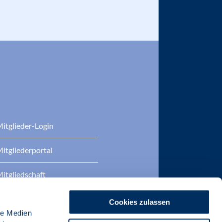
itglieder-Login
itgliederportal
itgliedschaft
eratung
Cookies zulassen
le Medien