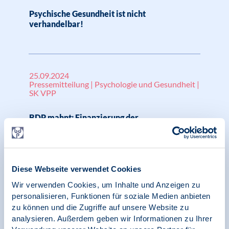
Psychische Gesundheit ist nicht
verhandelbar!
25.09.2024
Pressemitteilung | Psychologie und Gesundheit |
SK VPP
BDP mahnt: Finanzierung der
psychotherapeutischen Weiterbildung trotz
Ausbildungsreform weiterhin nicht geregelt –
auch erste Schiedsverfahren haben keine
Lösungen gebracht
Diese Webseite verwendet Cookies
Wir verwenden Cookies, um Inhalte und Anzeigen zu
personalisieren, Funktionen für soziale Medien anbieten
zu können und die Zugriffe auf unsere Website zu
24.09.2024
Pressemitteilung | Psychologie und Gesundheit |
analysieren. Außerdem geben wir Informationen zu Ihrer
SK VPP