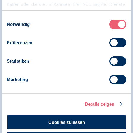
haben oder die sie im Rahmen Ihrer Nutzung der Dienste
Kürzungen bei der finanziellen Versorgung
verabschiedet
gesammelt haben.
Impressum
|
Datenschutz
Einwilligungsauswahl
Notwendig
07.11.2023
Präferenzen
Pressemitteilung
BDP unterstützt Positionspapier des
Statistiken
Gesprächskreis II (GK II) zur Versorgung
psychischer Erkrankungen
Marketing
07.11.2023
Details zeigen
News | Positionspapier
BDP unterstützt Positionspapier des
Cookies zulassen
Gesprächskreis II (GK II) zur Verbesserung der