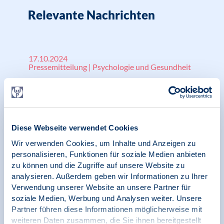
Relevante Nachrichten
17.10.2024
Pressemitteilung | Psychologie und Gesundheit
Die psychotherapeutische Versorgung der
Bevölkerung ist in Gefahr – doch die
Bundesregierung handelt nicht
Diese Webseite verwendet Cookies
Wir verwenden Cookies, um Inhalte und Anzeigen zu
personalisieren, Funktionen für soziale Medien anbieten
17.09.2024
zu können und die Zugriffe auf unsere Website zu
Pressemitteilung | Psychologie in Krisen |
analysieren. Außerdem geben wir Informationen zu Ihrer
Menschenrechte
Verwendung unserer Website an unsere Partner für
soziale Medien, Werbung und Analysen weiter. Unsere
Großteil traumatisierter Geflüchteter
Partner führen diese Informationen möglicherweise mit
verliert einzigen Zugang zu psychosozialer
weiteren Daten zusammen, die Sie ihnen bereitgestellt
Versorgung, wenn Bundesregierung geplante