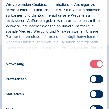
Wir verwenden Cookies, um Inhalte und Anzeigen zu
personalisieren, Funktionen für soziale Medien anbieten
zu können und die Zugriffe auf unsere Website zu
analysieren. Außerdem geben wir Informationen zu Ihrer
Verwendung unserer Website an unsere Partner für
Zur Übersicht
soziale Medien, Werbung und Analysen weiter. Unsere
Partner führen diese Informationen möglicherweise mit
weiteren Daten zusammen, die Sie ihnen bereitgestellt
haben oder die sie im Rahmen Ihrer Nutzung der Dienste
gesammelt haben.
Relevante Nachrichten
Impressum
|
Datenschutz
Einwilligungsauswahl
Notwendig
23.06.2026
Präferenzen
News | Psychologie in Krisen | Menschenrechte
Anlässlich 75 Jahre Genfer
Statistiken
Flüchtlingskonvention zeichnet BDP
Memorandum für einen starken
Flüchtlingsschutz