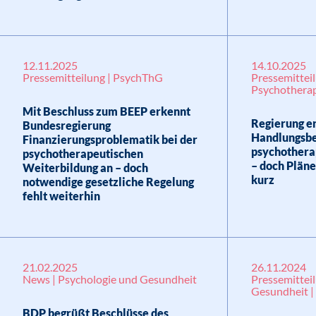
12.11.2025
14.10.2025
Pressemitteilung | PsychThG
Pressemittei
Psychothera
Mit Beschluss zum BEEP erkennt
Regierung e
Bundesregierung
Handlungsbe
Finanzierungsproblematik bei der
psychothera
psychotherapeutischen
– doch Pläne
Weiterbildung an – doch
kurz
notwendige gesetzliche Regelung
fehlt weiterhin
21.02.2025
26.11.2024
News | Psychologie und Gesundheit
Pressemittei
Gesundheit | 
BDP begrüßt Beschlüsse des