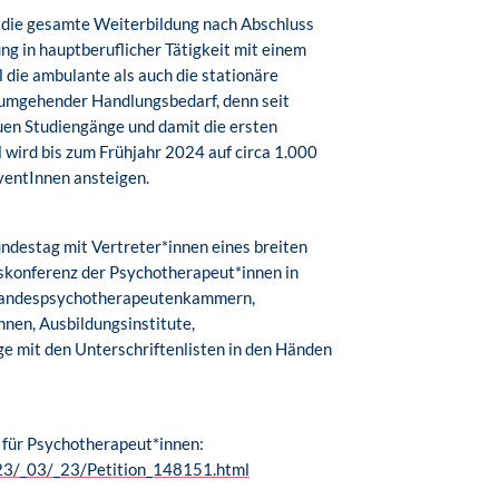
s die gesamte Weiterbildung nach Abschluss
g in hauptberuflicher Tätigkeit mit einem
die ambulante als auch die stationäre
 umgehender Handlungsbedarf, denn seit
uen Studiengänge und damit die ersten
wird bis zum Frühjahr 2024 auf circa 1.000
ventInnen ansteigen.
Bundestag mit Vertreter*innen eines breiten
konferenz der Psychotherapeut*innen in
Landespsychotherapeutenkammern,
nen, Ausbildungsinstitute,
e mit den Unterschriftenlisten in den Händen
 für Psychotherapeut*innen:
023/_03/_23/Petition_148151.html