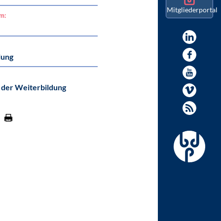
Mitgliederportal
am:
lung
 der Weiterbildung