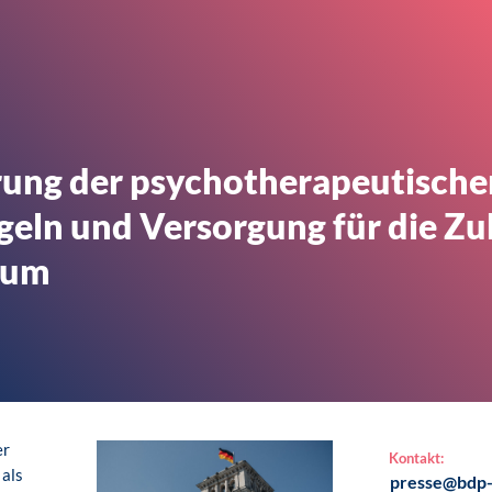
rung der psychotherapeutische
geln und Versorgung für die Zu
rum
er
Kontakt:
 als
presse@bdp-