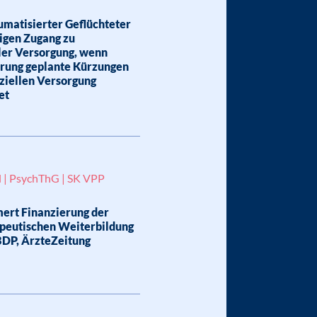
umatisierter Geflüchteter
zigen Zugang zu
ler Versorgung, wenn
rung geplante Kürzungen
nziellen Versorgung
et
l | PsychThG | SK VPP
rt Finanzierung der
peutischen Weiterbildung
BDP, ÄrzteZeitung