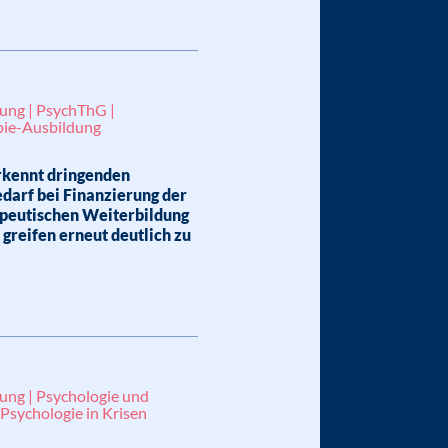
lung | PsychThG |
pie-Ausbildung
rkennt dringenden
darf bei Finanzierung der
peutischen Weiterbildung
 greifen erneut deutlich zu
lung | Psychologie und
Psychologie in Krisen