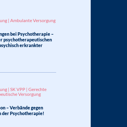
lung | Ambulante Versorgung
ngen bei Psychotherapie –
er psychotherapeutischen
psychisch erkrankter
lung | SK VPP | Gerechte
eutische Versorgung
on – Verbände gegen
n der Psychotherapie!