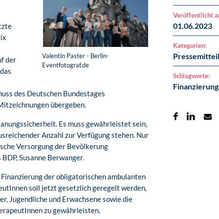
Veröffentlicht 
01.06.2023
tzte
ix
Kategorien:
Pressemittei
Valentin Paster - Berlin-
f der
Eventfotograf.de
 das
Schlagworte:
Finanzierung
huss des Deutschen Bundestages
 Mitzeichnungen übergeben.
nungssicherheit. Es muss gewährleistet sein,
ausreichender Anzahl zur Verfügung stehen. Nur
tische Versorgung der Bevölkerung
es BDP, Susanne Berwanger.
 Finanzierung der obligatorischen ambulanten
tInnen soll jetzt gesetzlich geregelt werden,
er, Jugendliche und Erwachsene sowie die
rapeutInnen zu gewährleisten.