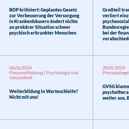
BDP kritisiert: Geplantes Gesetz
Großteil tra
zur Verbesserung der Versorgung
verliert ein
in Krankenhäusern ändert nichts
psychosozia
an prekärer Situation schwer
Bundesregie
psychisch erkrankter Menschen
bei der fina
verabschied
06.06.2024
28.05.2024
Pressemitteilung | Psychologie und
Pressespiege
Gesundheit
GVSG klamme
Weiterbildung in Warteschleife?
psychothera
Nicht mit uns!
weiter aus, 