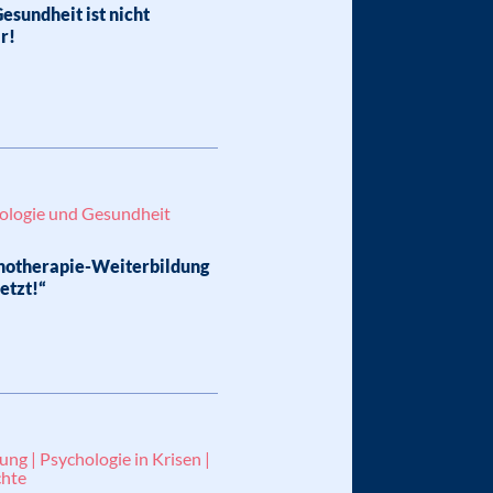
esundheit ist nicht
r!
ologie und Gesundheit
otherapie-Weiterbildung
etzt!“
ung | Psychologie in Krisen |
hte