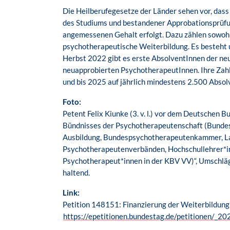
Die Heilberufegesetze der Länder sehen vor, das
des Studiums und bestandener Approbationsprüfun
angemessenen Gehalt erfolgt. Dazu zählen sowohl 
psychotherapeutische Weiterbildung. Es besteht
Herbst 2022 gibt es erste AbsolventInnen der ne
neuapprobierten PsychotherapeutInnen. Ihre Zahl 
und bis 2025 auf jährlich mindestens 2.500 Absol
Foto:
Petent Felix Kiunke (3. v. l.) vor dem Deutschen 
Bündnisses der Psychotherapeutenschaft (Bundes
Ausbildung, Bundespsychotherapeutenkammer, 
Psychotherapeutenverbänden, Hochschullehrer*in
Psychotherapeut*innen in der KBV VV)“, Umschläg
haltend.
Link:
Petition 148151: Finanzierung der Weiterbildung
https://epetitionen.bundestag.de/petitionen/_2