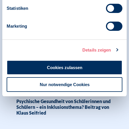
Statistiken
15.10.2024
News | Psychologie und Gesundheit
Marketing
BDP begrüßt Ausgestaltung des Gesetzes zur
Inklusiven Kinder- und Jugendhilfe, sieht aber
noch deutlichen Handlungsbedarf beim
Details zeigen
Schutz der Rechte junger Menschen
Cookies zulassen
10.10.2024
Nur notwendige Cookies
Psychologie in die Schulen | SK Schulpsychologie
Psychische Gesundheit von Schülerinnen und
Schülern – ein Inklusionsthema? Beitrag von
Klaus Seifried