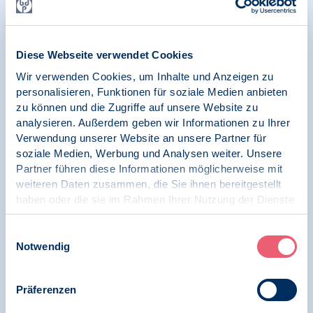
26.06.2025
Diese Webseite verwendet Cookies
Online | Psychologie in die Schulen | SK
Schulpsychologie
Wir verwenden Cookies, um Inhalte und Anzeigen zu
personalisieren, Funktionen für soziale Medien anbieten
3. Psychologisches Quartett: Mehr
zu können und die Zugriffe auf unsere Website zu
Psychologie in Schulen - psychische
analysieren. Außerdem geben wir Informationen zu Ihrer
Gesundheit und Wohlbefinden in Krisenzeiten
Verwendung unserer Website an unsere Partner für
soziale Medien, Werbung und Analysen weiter. Unsere
Partner führen diese Informationen möglicherweise mit
weiteren Daten zusammen, die Sie ihnen bereitgestellt
06.05.2025
haben oder die sie im Rahmen Ihrer Nutzung der Dienste
Psychologie in die Schulen | report psychologie |
gesammelt haben.
SK Schulpsychologie
Impressum
|
Datenschutz
Einwilligungsauswahl
Notwendig
report psychologie 02/2025 Fokusthema:
Schulpsychologie im Aufbruch - Die
Leseprobe "Bedarf bei Weitem nicht gedeckt"
Präferenzen