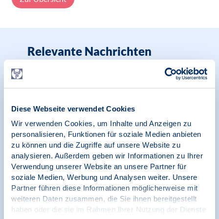
Relevante Nachrichten
14.04.2026
Pressemitteilung | Psychologie und Arbeit |
Diese Webseite verwendet Cookies
Initiative Arbeitsschutz
Wir verwenden Cookies, um Inhalte und Anzeigen zu
Zwischen Gesetz und Realität: Wie mit der
personalisieren, Funktionen für soziale Medien anbieten
Gefährdungsbeurteilung Psyche die
zu können und die Zugriffe auf unsere Website zu
Gestaltung gesunder Arbeitsbedingungen
analysieren. Außerdem geben wir Informationen zu Ihrer
gelingt?
Verwendung unserer Website an unsere Partner für
soziale Medien, Werbung und Analysen weiter. Unsere
Partner führen diese Informationen möglicherweise mit
weiteren Daten zusammen, die Sie ihnen bereitgestellt
haben oder die sie im Rahmen Ihrer Nutzung der Dienste
09.09.2025