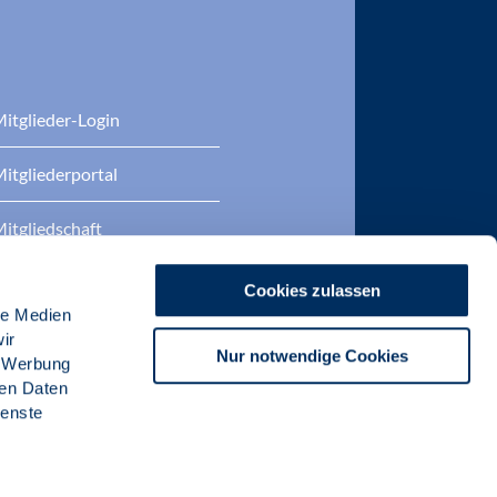
itglieder-Login
itgliederportal
itgliedschaft
eratung
Cookies zulassen
le Medien
DP Zertifizierungen
ir
Nur notwendige Cookies
, Werbung
ren Daten
ienste