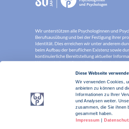
Wir unterstützen alle Psychologinnen und Psyc
Berufsausübung und bei der Festigung ihrer pro
Identität. Dies erreichen wir unter anderem du
beim Aufbau der beruflichen Existenz sowie dur
kontinuierliche Bereitstellung aktueller Inform
Wissenschaft und Praxis für den Berufsalltag.
Diese Webseite verwende
Wir erschließen und sichern Berufsfelder und so
Erkenntnisse der Psychologie kompetent und v
Wir verwenden Cookies, um
umgesetzt werden. Darüber hinaus stärken wir 
anbieten zu können und di
Psychologinnen und Psychologen in der Öffentl
Informationen zu Ihrer Ve
vertreten eigene berufspolitische Positionen in 
und Analysen weiter. Unse
zusammen, die Sie ihnen b
Berufsverband Deutscher Psychologinnen un
gesammelt haben.
Impressum
|
Datenschut