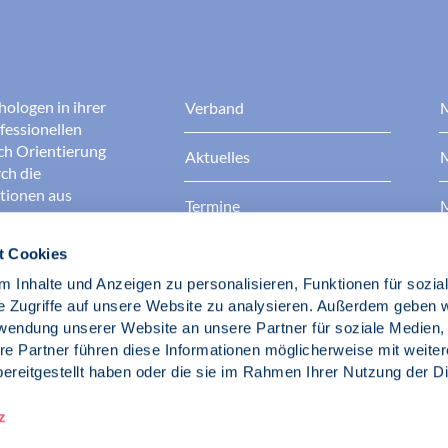
hologen in ihrer
Verband
M
fessionellen
rch Orientierung
Aktuelles
M
ch die
ationen aus
Termine
M
t Cookies
Presse
B
rgen dafür, dass
erantwortungsvoll
 Inhalte und Anzeigen zu personalisieren, Funktionen für sozia
Berufsethik
B
das Ansehen aller
e Zugriffe auf unsere Website zu analysieren. Außerdem geben w
ichkeit und
rwendung unserer Website an unsere Partner für soziale Medien
der Gesellschaft.
re Partner führen diese Informationen möglicherweise mit weite
Fach- und Berufspolitik
ereitgestellt haben oder die sie im Rahmen Ihrer Nutzung der D
d Psychologen
z