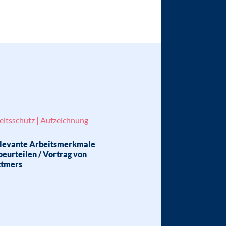
beitsschutz | Aufzeichnung
elevante Arbeitsmerkmale
eurteilen / Vortrag von
ttmers