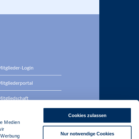
itglieder-Login
itgliederportal
itgliedschaft
eratung
Cookies zulassen
le Medien
DP Zertifizierungen
ir
Nur notwendige Cookies
, Werbung