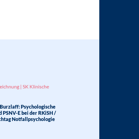
eichnung | SK Klinische
Burzlaff: Psychologische
d PSNV-E bei der RKiSH /
chtag Notfallpsychologie