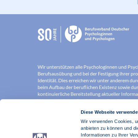
Wir unterstützen alle Psychologinnen und Psyc
Berufsausübung und bei der Festigung ihrer pro
Identität. Dies erreichen wir unter anderem du
beim Aufbau der beruflichen Existenz sowie dur
kontinuierliche Bereitstellung aktueller Inform
Wissenschaft und Praxis für den Berufsalltag.
Diese Webseite verwende
Wir erschließen und sichern Berufsfelder und so
Erkenntnisse der Psychologie kompetent und v
Wir verwenden Cookies, um
umgesetzt werden. Darüber hinaus stärken wir 
anbieten zu können und di
Psychologinnen und Psychologen in der Öffentl
Informationen zu Ihrer Ve