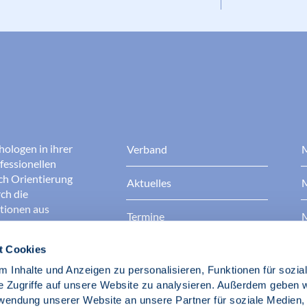
hologen in ihrer
Verband
M
fessionellen
rch Orientierung
Aktuelles
M
ch die
ationen aus
Termine
M
t Cookies
Presse
B
rgen dafür, dass
erantwortungsvoll
 Inhalte und Anzeigen zu personalisieren, Funktionen für sozia
Berufsethik
B
das Ansehen aller
e Zugriffe auf unsere Website zu analysieren. Außerdem geben w
ichkeit und
rwendung unserer Website an unsere Partner für soziale Medien