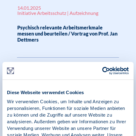
14.01.2025
Initiative Arbeitsschutz | Aufzeichnung
Psychisch relevante Arbeitsmerkmale
messen und beurteilen / Vortrag von Prof. Jan
Dettmers
19.12.2024
Pressespiegel | SK Klinische Psychologie
Raus aus der Spirale der Einsamkeit – aber
Diese Webseite verwendet Cookies
wie?, BDP, Echo
Wir verwenden Cookies, um Inhalte und Anzeigen zu
personalisieren, Funktionen für soziale Medien anbieten
zu können und die Zugriffe auf unsere Website zu
analysieren. Außerdem geben wir Informationen zu Ihrer
10.12.2024
Verwendung unserer Website an unsere Partner für
Initiative Arbeitsschutz | Aufzeichnung
soziale Medien, Werbung und Analysen weiter. Unsere