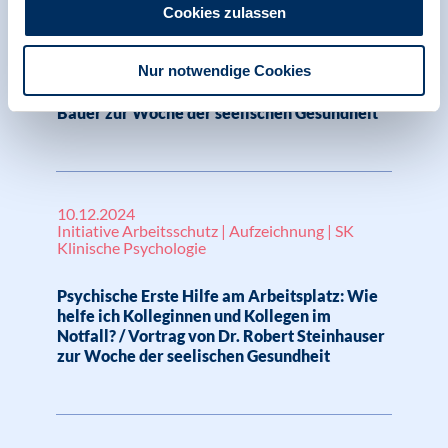
Initiative Arbeitsschutz | Aufzeichnung | SK
Cookies zulassen
Klinische Psychologie
Nur notwendige Cookies
Wenn die Nacht keine Ruhe bringt. Hilfe und
praktische Übungen / Vortrag von Heijko
Bauer zur Woche der seelischen Gesundheit
10.12.2024
Initiative Arbeitsschutz | Aufzeichnung | SK
Klinische Psychologie
Psychische Erste Hilfe am Arbeitsplatz: Wie
helfe ich Kolleginnen und Kollegen im
Notfall? / Vortrag von Dr. Robert Steinhauser
zur Woche der seelischen Gesundheit