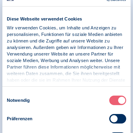
„Hitzeschutz jetzt!“ - BDP unterstützt
Diese Webseite verwendet Cookies
Hitzeaktionstag 2025 und appelliert in
Richtung Bundesregierung, Deutschland
Wir verwenden Cookies, um Inhalte und Anzeigen zu
hitzeresilient zu machen
personalisieren, Funktionen für soziale Medien anbieten
zu können und die Zugriffe auf unsere Website zu
analysieren. Außerdem geben wir Informationen zu Ihrer
Verwendung unserer Website an unsere Partner für
soziale Medien, Werbung und Analysen weiter. Unsere
04.04.2025
News | Klima und Psychologie
Partner führen diese Informationen möglicherweise mit
weiteren Daten zusammen, die Sie ihnen bereitgestellt
haben oder die sie im Rahmen Ihrer Nutzung der Dienste
BDP zeichnet Aufruf der Psychologists /
gesammelt haben.
Psychotherapists for Future „Es ist höchste
Zeit: Gemeinsam für uns und unseren
Impressum
|
Datenschutz
Einwilligungsauswahl
Planeten“
Notwendig
Präferenzen
27.02.2025