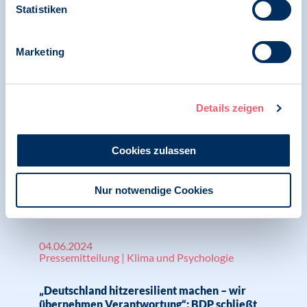
News | Stellungnahme | Klima und Psychologie
Statistiken
Nachhaltigkeitsforschung dringender denn je!
Marketing
28.11.2024
Details zeigen
News | Psychologie und Gesundheit
BDP zeichnet Verbändebrief zum
Cookies zulassen
„Gesetzentwurf zur Neuregelung des
Schwangerschaftsabbruchs“
Nur notwendige Cookies
04.06.2024
Pressemitteilung | Klima und Psychologie
„Deutschland hitzeresilient machen – wir
übernehmen Verantwortung“: BDP schließt