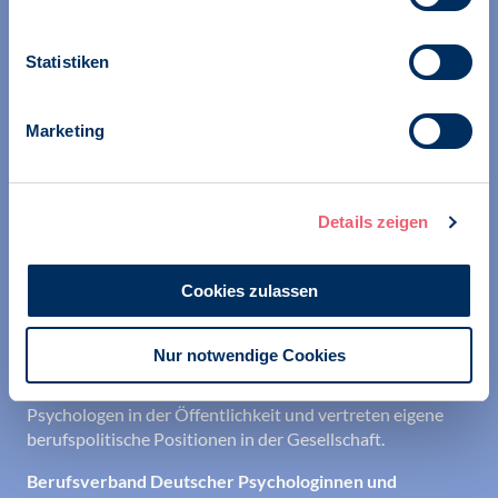
Statistiken
Wir unterstützen alle Psychologinnen und Psychologen in
Marketing
ihrer Berufsausübung und bei der Festigung ihrer
professionellen Identität. Dies erreichen wir unter
anderem durch Orientierung beim Aufbau der beruflichen
Existenz sowie durch die kontinuierliche Bereitstellung
Details zeigen
aktueller Informationen aus Wissenschaft und Praxis für
den Berufsalltag.
Cookies zulassen
Wir erschließen und sichern Berufsfelder und sorgen
dafür, dass Erkenntnisse der Psychologie kompetent und
Nur notwendige Cookies
verantwortungsvoll umgesetzt werden. Darüber hinaus
stärken wir das Ansehen aller Psychologinnen und
Psychologen in der Öffentlichkeit und vertreten eigene
berufspolitische Positionen in der Gesellschaft.
Berufsverband Deutscher Psychologinnen und