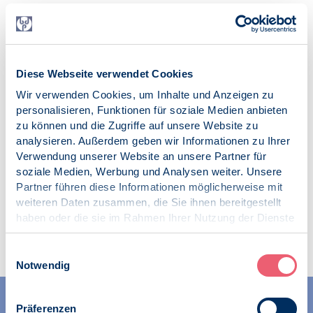
Kontakt
Alejandra Manini-Zeiner
alejandramaria@gmx.de
Diese Webseite verwendet Cookies
Anmeldung
Zum Meeting
Wir verwenden Cookies, um Inhalte und Anzeigen zu
personalisieren, Funktionen für soziale Medien anbieten
freier Eintritt
zu können und die Zugriffe auf unsere Website zu
ja
analysieren. Außerdem geben wir Informationen zu Ihrer
Verwendung unserer Website an unsere Partner für
iCalendar
soziale Medien, Werbung und Analysen weiter. Unsere
Termin exportieren
Partner führen diese Informationen möglicherweise mit
weiteren Daten zusammen, die Sie ihnen bereitgestellt
haben oder die sie im Rahmen Ihrer Nutzung der Dienste
gesammelt haben.
Impressum
|
Datenschutz
Einwilligungsauswahl
Notwendig
Präferenzen