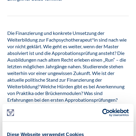
Die Finanzierung und konkrete Umsetzung der
Weiterbildung zur Fachpsychotherapeut*in sind nach wie
vor nicht geklärt. Wie geht es weiter, wenn der Master
absolviert ist und die Approbationsprüfung ansteht? Die
Ausbildungen nach altem Recht erleben einen „Run“ – die
letzten möglichen Jahrgänge nahen. Studierende stehen
weiterhin vor einer ungewissen Zukunft. Wie ist der
aktuelle politische Stand zur Finanzierung der
Weiterbildung? Welche Hürden gibt es bei Anerkennung
von Praktika oder Brückenmodulen? Was sind
Erfahrungen bei den ersten Approbationsprüfungen?
Wieso sind Berufsverbände wichtig? Diesen und weiteren
Fragen widmen wir uns in dem Termin.
Die Veranstaltung findet in Kooperation mit dem größten
deutschen digitalen Berufsinformationskongress
be-in
Psychologie 2025
statt.
Diese Webseite verwendet Cookies