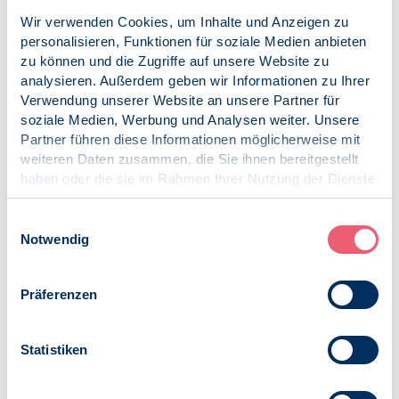
Wir verwenden Cookies, um Inhalte und Anzeigen zu
personalisieren, Funktionen für soziale Medien anbieten
Zur Übersicht
zu können und die Zugriffe auf unsere Website zu
analysieren. Außerdem geben wir Informationen zu Ihrer
Datum
Verwendung unserer Website an unsere Partner für
Dienstag, 11.03.2025
soziale Medien, Werbung und Analysen weiter. Unsere
Partner führen diese Informationen möglicherweise mit
Uhrzeit
weiteren Daten zusammen, die Sie ihnen bereitgestellt
Beginn: 18:30
haben oder die sie im Rahmen Ihrer Nutzung der Dienste
Ende: 19:45
gesammelt haben.
Impressum
|
Datenschutz
Einwilligungsauswahl
Kontakt
Notwendig
Susanne Berwanger
s.berwanger@bdp-verband.de
Präferenzen
Anmeldung
Big-Blue-Button-Zugangslink
Statistiken
freier Eintritt
ja