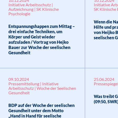
10.12.2024
10.12.2024
Initiative Arbeitsschutz |
Initiative Ar
Aufzeichnung | SK Klinische
SK Klinische
Psychologie
Wenn die Nac
Entspannungshappen zum Mittag –
Hilfe und pr
drei einfache Techniken, um
von Heijko 
Körper und Geist wieder
seelischen 
aufzuladen / Vortrag von Hejko
Bauer zur Woche der seelischen
Gesundheit
09.10.2024
25.06.2024
Pressemitteilung | Initiative
Pressespiegel
Arbeitsschutz | Woche der Seelischen
Gesundheit
Was treibt G
(09:50, SWR
BDP auf der Woche der seelischen
Gesundheit unter dem Motto
„Hand in Hand für seelische