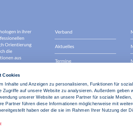
hologen in ihrer
Verband
M
fessionellen
rch Orientierung
Aktuelles
M
ch die
ationen aus
Termine
M
t Cookies
Presse
B
rgen dafür, dass
erantwortungsvoll
 Inhalte und Anzeigen zu personalisieren, Funktionen für sozia
Berufsethik
B
das Ansehen aller
e Zugriffe auf unsere Website zu analysieren. Außerdem geben w
ichkeit und
rwendung unserer Website an unsere Partner für soziale Medien
der Gesellschaft.
re Partner führen diese Informationen möglicherweise mit weite
Fach- und Berufspolitik
ereitgestellt haben oder die sie im Rahmen Ihrer Nutzung der D
d Psychologen
z