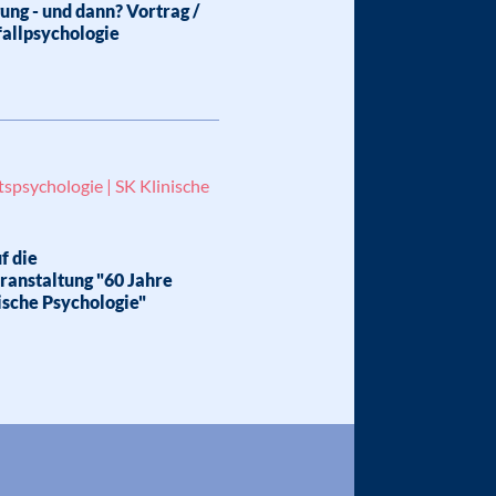
ng - und dann? Vortrag /
fallpsychologie
spsychologie | SK Klinische
f die
ranstaltung "60 Jahre
ische Psychologie"