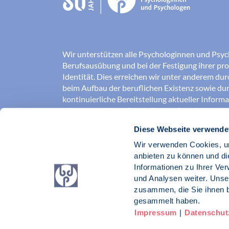
Wir unterstützen alle Psychologinnen und Psyc
Berufsausübung und bei der Festigung ihrer pro
Identität. Dies erreichen wir unter anderem du
beim Aufbau der beruflichen Existenz sowie dur
kontinuierliche Bereitstellung aktueller Inform
Wissenschaft und Praxis für den Berufsalltag.
Diese Webseite verwende
Wir erschließen und sichern Berufsfelder und so
Erkenntnisse der Psychologie kompetent und v
Wir verwenden Cookies, um
umgesetzt werden. Darüber hinaus stärken wir 
anbieten zu können und di
Psychologinnen und Psychologen in der Öffentl
Informationen zu Ihrer Ve
vertreten eigene berufspolitische Positionen in 
und Analysen weiter. Unse
zusammen, die Sie ihnen b
Berufsverband Deutscher Psychologinnen un
gesammelt haben.
Impressum
|
Datenschut