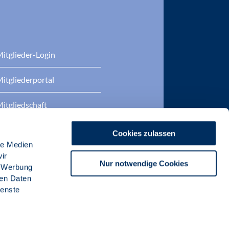
itglieder-Login
itgliederportal
itgliedschaft
eratung
Cookies zulassen
le Medien
DP Zertifizierungen
ir
Nur notwendige Cookies
, Werbung
ren Daten
ienste