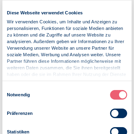
beraten wir bei Fragen des beruflichen Handels
Diese Webseite verwendet Cookies
beraten wir Studierende
Wir verwenden Cookies, um Inhalte und Anzeigen zu
sichern wir historisches Material der Schulpsychologie
personalisieren, Funktionen für soziale Medien anbieten
zu können und die Zugriffe auf unsere Website zu
analysieren. Außerdem geben wir Informationen zu Ihrer
Verwendung unserer Website an unsere Partner für
Der Vorstand
soziale Medien, Werbung und Analysen weiter. Unsere
Partner führen diese Informationen möglicherweise mit
Der Vorstand der Sektion stellt
weiteren Daten zusammen, die Sie ihnen bereitgestellt
sich vor. Haben Sie Fragen,
haben oder die sie im Rahmen Ihrer Nutzung der Dienste
Wünsche?
gesammelt haben.
Impressum
|
Datenschutz
Einwilligungsauswahl
Wollen Sie bei uns mitarbeiten
Notwendig
oder sich bei uns einbringen?
Präferenzen
Landesbeauftragte
Statistiken