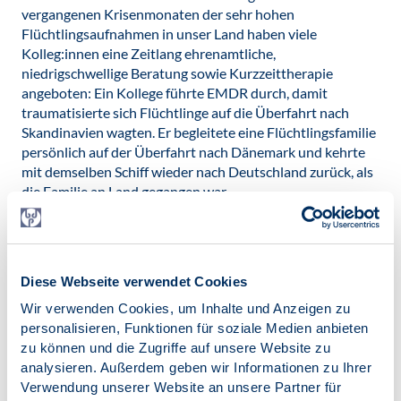
vergangenen Krisenmonaten der sehr hohen
Flüchtlingsaufnahmen in unser Land haben viele
Kolleg:innen eine Zeitlang ehrenamtliche,
niedrigschwellige Beratung sowie Kurzzeittherapie
angeboten: Ein Kollege führte EMDR durch, damit
traumatisierte sich Flüchtlinge auf die Überfahrt nach
Skandinavien wagten. Er begleitete eine Flüchtlingsfamilie
persönlich auf der Überfahrt nach Dänemark und kehrte
mit demselben Schiff wieder nach Deutschland zurück, als
die Familie an Land gegangen war.
Dieser AK Inklusion/Integration führt seit zehn Jahren
Fortbildungsveranstaltungen durch, um Kolleg:innen für
die Situation von Flüchtlingen zu sensibilisieren und, um
Diese Webseite verwendet Cookies
ihre Situation erleichtern zu helfen, z. B. auch einen
speziellen Informations- und Beratungsabend für
Wir verwenden Cookies, um Inhalte und Anzeigen zu
eingewanderte/ geflohene Psycholog:innen und
personalisieren, Funktionen für soziale Medien anbieten
Psychotherapeut:innen. Dennoch fokussiert der AK nicht
zu können und die Zugriffe auf unsere Website zu
nur die Inklusion von Menschen mit Fluchtgeschichte.
analysieren. Außerdem geben wir Informationen zu Ihrer
Auch eine Präsidiumsbeauftragte für Menschenrechte
Verwendung unserer Website an unsere Partner für