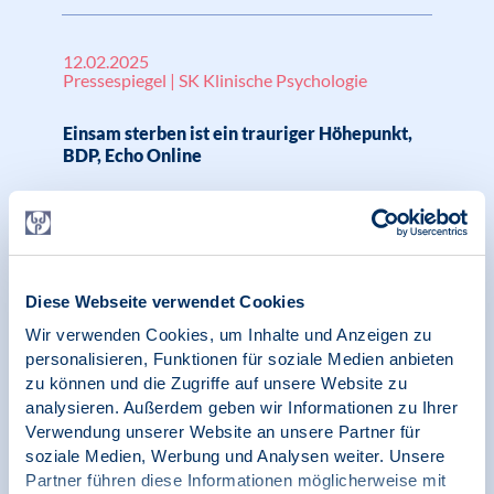
12.02.2025
Pressespiegel | SK Klinische Psychologie
Einsam sterben ist ein trauriger Höhepunkt,
BDP, Echo Online
12.02.2025
Initiative Arbeitsschutz | Digitale Gesellschaft
Diese Webseite verwendet Cookies
und Psychologie | Aufzeichnung
Wir verwenden Cookies, um Inhalte und Anzeigen zu
Prospektive Arbeitsgestaltung bei Einführung
personalisieren, Funktionen für soziale Medien anbieten
künstlicher Intelligenz-Systeme / Vortrag von
zu können und die Zugriffe auf unsere Website zu
Dr. Florian Schweden zur Reihe Arbeitsschutz
analysieren. Außerdem geben wir Informationen zu Ihrer
Verwendung unserer Website an unsere Partner für
soziale Medien, Werbung und Analysen weiter. Unsere
Partner führen diese Informationen möglicherweise mit