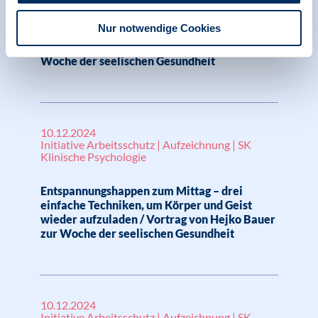
Zukunftsfähige Arbeitsgestaltung - Förderung
Nur notwendige Cookies
der Gesundheit und Innovation im Wandel der
Arbeitswelt / Vortrag von Ivon Ames zur
Woche der seelischen Gesundheit
10.12.2024
Initiative Arbeitsschutz | Aufzeichnung | SK
Klinische Psychologie
Entspannungshappen zum Mittag – drei
einfache Techniken, um Körper und Geist
wieder aufzuladen / Vortrag von Hejko Bauer
zur Woche der seelischen Gesundheit
10.12.2024
Initiative Arbeitsschutz | Aufzeichnung | SK