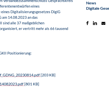
de im Verbändezusammenschluss Gesprächskreis
News
Referentenentwürfen eines
Digitale Gese
ines Digitalisierungsgesetzes DigiG
G am 14.08.2023 an das
I sind alle 37 maßgeblichen
ganisiert, er vertritt mehr als 66 tausend
GKII Positionierung:
rf_GDNG_20230814.pdf
[203 KB]
_14082023.pdf
[801 KB]