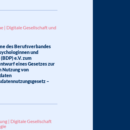
 | Digitale Gesellschaft und
me des Berufsverbandes
sychologinnen und
 (BDP) e.V. zum
ntwurf eines Gesetzes zur
n Nutzung von
daten
sdatennutzungsgesetz –
ung | Digitale Gesellschaft
gie