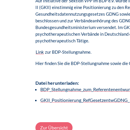
Auf Initiative der Sektion VPP im BDP e.V. wur
II (GKII) einstimmig eine Positionierung zu den 
Gesundheitsdatennutzungsgesetzes GDNG sowie e
beschlossen und zur Verbändeanhörung des GDN
Bundesgesundheitsministerium versendet. Im GKI
psychotherapeutischen Verbände in Deutschland or
psychotherapeutisch Tätige.
Link
zur BDP-Stellungnahme.
Hier finden Sie die BDP-Stellungnahme sowie die 
Datei herunterladen:
BDP_Stellungnahme_zum_Referentenentwu
GKII_Positionierung_RefGesetzentwGDNG
Zur Übersicht