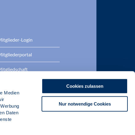
itglieder-Login
itgliederportal
itgliedschaft
eratung
Cookies zulassen
le Medien
DP Zertifizierungen
ir
Nur notwendige Cookies
, Werbung
ren Daten
ienste