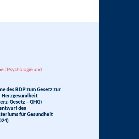
e | Psychologie und
me des BDP zum Gesetz zur
r Herzgesundheit
erz-Gesetz – GHG)
entwurf des
teriums für Gesundheit
024)