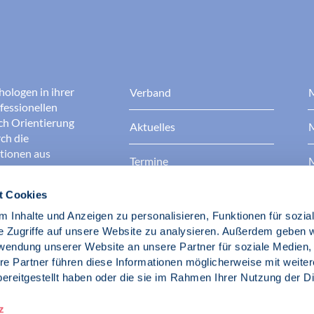
hologen in ihrer
Verband
M
fessionellen
rch Orientierung
Aktuelles
M
ch die
ationen aus
Termine
M
t Cookies
Presse
B
rgen dafür, dass
erantwortungsvoll
 Inhalte und Anzeigen zu personalisieren, Funktionen für sozia
Berufsethik
B
das Ansehen aller
e Zugriffe auf unsere Website zu analysieren. Außerdem geben w
ichkeit und
rwendung unserer Website an unsere Partner für soziale Medien
der Gesellschaft.
re Partner führen diese Informationen möglicherweise mit weite
Fach- und Berufspolitik
ereitgestellt haben oder die sie im Rahmen Ihrer Nutzung der D
d Psychologen
z