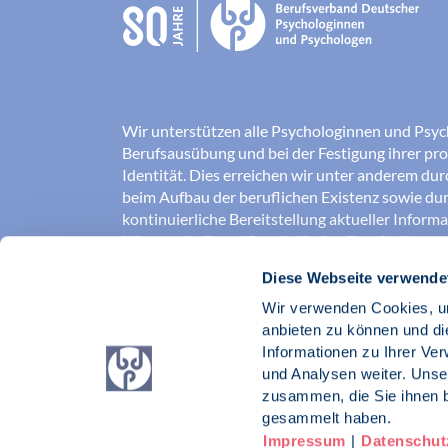
Wir unterstützen alle Psychologinnen und Psyc
Berufsausübung und bei der Festigung ihrer pro
Identität. Dies erreichen wir unter anderem du
beim Aufbau der beruflichen Existenz sowie dur
kontinuierliche Bereitstellung aktueller Inform
Wissenschaft und Praxis für den Berufsalltag.
Diese Webseite verwende
Wir erschließen und sichern Berufsfelder und so
Erkenntnisse der Psychologie kompetent und v
Wir verwenden Cookies, um
umgesetzt werden. Darüber hinaus stärken wir 
anbieten zu können und di
Psychologinnen und Psychologen in der Öffentl
Informationen zu Ihrer Ve
vertreten eigene berufspolitische Positionen in 
und Analysen weiter. Unse
zusammen, die Sie ihnen b
Berufsverband Deutscher Psychologinnen un
gesammelt haben.
Impressum
|
Datenschut