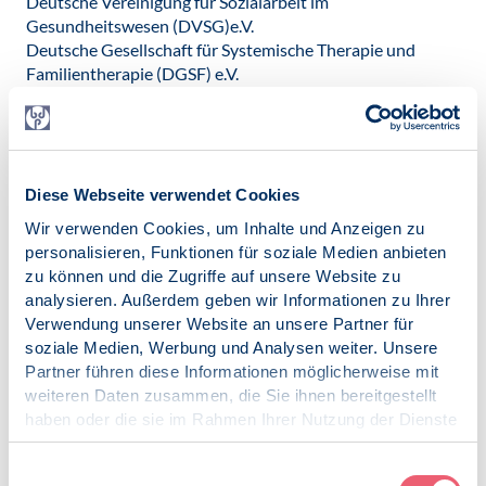
Deutsche Vereinigung für Sozialarbeit im
Gesundheitswesen (DVSG)e.V.
Deutsche Gesellschaft für Systemische Therapie und
Familientherapie (DGSF) e.V.
Deutschen Gesellschaft für Rechtsmedizin (DGRM) e.V.
Deutscher Caritasverbande.V.
Deutscher Pflegerat (DPR) e.V.
Deutscher Verband Ergotherapie (DVE) e.V.
Diakonie Deutschland - Evangelisches Werk für Diakonie
Diese Webseite verwendet Cookies
und Entwicklung e.V.
Wir verwenden Cookies, um Inhalte und Anzeigen zu
Evangelische Arbeitsgemeinschaft für Altenarbeit in der
personalisieren, Funktionen für soziale Medien anbieten
EKD (EAfA)
zu können und die Zugriffe auf unsere Website zu
Gesellschaft für Neuropsychologie (GNP) e.V.
analysieren. Außerdem geben wir Informationen zu Ihrer
Kassenärztliche Bundesvereinigung (KBV)
Verwendung unserer Website an unsere Partner für
Malteser Hilfsdienst e.V.
soziale Medien, Werbung und Analysen weiter. Unsere
Marienhaus Stiftung
Partner führen diese Informationen möglicherweise mit
Stiftung Deutsche Depressionshilfe
weiteren Daten zusammen, die Sie ihnen bereitgestellt
Zentrum für Qualität in der Pflege (ZQP)
haben oder die sie im Rahmen Ihrer Nutzung der Dienste
gesammelt haben.
Weitere Informationen:
Offener Brief an die
Impressum
|
Datenschutz
Einwilligungsauswahl
Abgeordneten des Deutschen Bundestages vom 3.7.2023