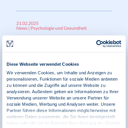
21.02.2025
News | Psychologie und Gesundheit
BDP begrüßt Beschlüsse des Bundesrats zum
Gewalthilfegesetz und der Verbesserung der
Versorgung psychisch erkrankter Menschen
Diese Webseite verwendet Cookies
Wir verwenden Cookies, um Inhalte und Anzeigen zu
personalisieren, Funktionen für soziale Medien anbieten
26.11.2024
zu können und die Zugriffe auf unsere Website zu
Pressemitteilung | Psychologie und Gesundheit |
Psychologie in Krisen
analysieren. Außerdem geben wir Informationen zu Ihrer
Verwendung unserer Website an unsere Partner für
soziale Medien, Werbung und Analysen weiter. Unsere
Psychische Gesundheit ist nicht
Partner führen diese Informationen möglicherweise mit
verhandelbar!
weiteren Daten zusammen, die Sie ihnen bereitgestellt
haben oder die sie im Rahmen Ihrer Nutzung der Dienste