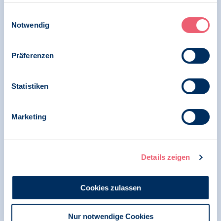
gesammelt haben.
Impressum
|
Datenschutz
Einwilligungsauswahl
17.10.2024
Notwendig
Pressemitteilung | Psychologie und Gesundheit
Die psychotherapeutische Versorgung der
Präferenzen
Bevölkerung ist in Gefahr – doch die
Bundesregierung handelt nicht
Statistiken
Marketing
14.10.2024
Pressemitteilung | Psychologie und Gesundheit |
PsychThG
Details zeigen
Wenn jemand eine Psychotherapie braucht
und keine Hilfe findet
Cookies zulassen
Nur notwendige Cookies