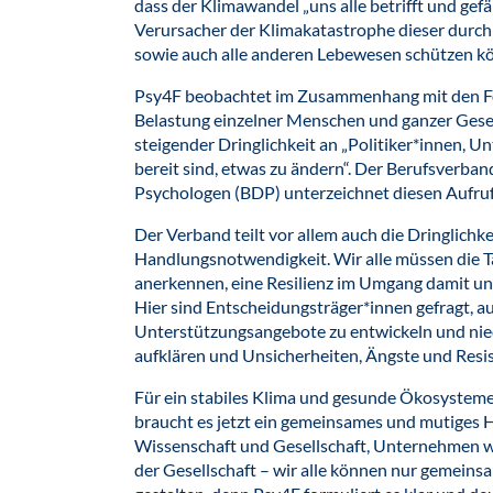
dass der Klimawandel „uns alle betrifft und gefä
Verursacher der Klimakatastrophe dieser durc
sowie auch alle anderen Lebewesen schützen k
Psy4F beobachtet im Zusammenhang mit den F
Belastung einzelner Menschen und ganzer Gesell
steigender Dringlichkeit an „Politiker*innen, U
bereit sind, etwas zu ändern“. Der Berufsverb
Psychologen (BDP) unterzeichnet diesen Aufruf
Der Verband teilt vor allem auch die Dringlichke
Handlungsnotwendigkeit. Wir alle müssen die T
anerkennen, eine Resilienz im Umgang damit un
Hier sind Entscheidungsträger*innen gefragt, au
Unterstützungsangebote zu entwickeln und nied
aufklären und Unsicherheiten, Ängste und Resi
Für ein stabiles Klima und gesunde Ökosysteme 
braucht es jetzt ein gemeinsames und mutiges Ha
Wissenschaft und Gesellschaft, Unternehmen wi
der Gesellschaft – wir alle können nur gemeins