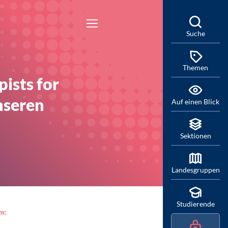
Suche
Themen
ists for
nseren
Auf einen Blick
Sektionen
Landesgruppen
Studierende
am: