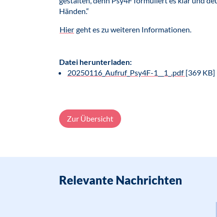
gestalten, denn Psy4F formuliert es klar und deut
Händen.“
Hier
geht es zu weiteren Informationen.
Datei herunterladen:
20250116_Aufruf_Psy4F-1__1_.pdf
[369 KB]
Zur Übersicht
Relevante Nachrichten