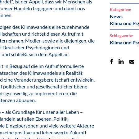
hrdet“, ist der Appell, dass wir Menschen als
h unser Handeln begegnen und damit uns
Kategorien:
önnen.
News
Klima und Ps
olgen des Klimawandels eine zunehmende
schaften und richtet diesen Aufruf mit
Schlagworte:
nternehmen, Medien sowie alle diejenigen, die
Klima und Ps
and Deutscher Psychologinnen und
 und schließt sich dem Appell an.
it in Bezug auf die im Aufruf formulierte
atsachen des Klimawandels als Realität
d eine Veränderungsbereitschaft entwickeln.
f politischer und gesellschaftlicher Ebene
rigschwellig zu implementieren, die
stenzen abbauen.
– als Grundlage für unser aller Leben –
ndeln auf allen Ebenen. Politik,
e Einzelpersonen und viele weitere Akteure
am eine positive und lebenswerte Zukunft