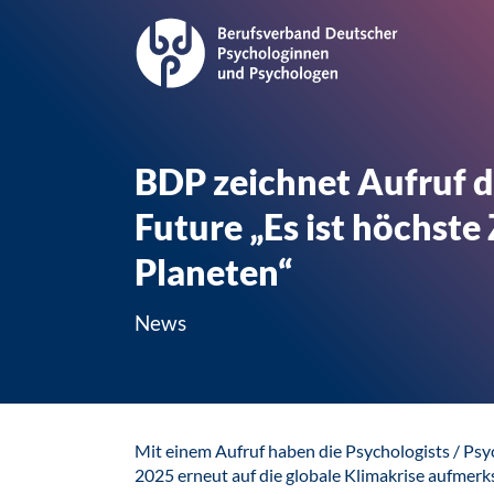
BDP zeichnet Aufruf d
Future „Es ist höchst
Planeten“
News
Mit einem Aufruf haben die Psychologists / Psy
2025 erneut auf die globale Klimakrise aufme