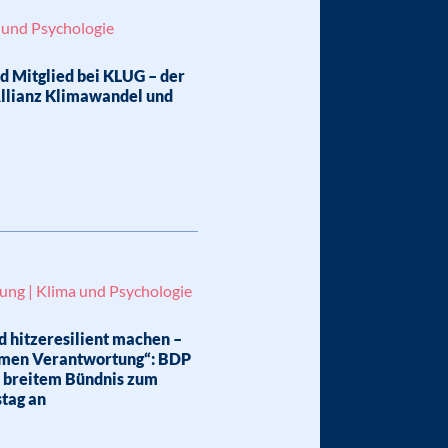
 und Psychologie
d Mitglied bei KLUG – der
llianz Klimawandel und
lung | Klima und Psychologie
 hitzeresilient machen –
men Verantwortung“: BDP
h breitem Bündnis zum
tag an