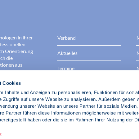
hologen in ihrer
Verband
M
fessionellen
rch Orientierung
Aktuelles
M
ch die
ationen aus
Termine
M
t Cookies
Presse
B
rgen dafür, dass
erantwortungsvoll
 Inhalte und Anzeigen zu personalisieren, Funktionen für sozia
Berufsethik
B
das Ansehen aller
e Zugriffe auf unsere Website zu analysieren. Außerdem geben w
ichkeit und
rwendung unserer Website an unsere Partner für soziale Medien
der Gesellschaft.
re Partner führen diese Informationen möglicherweise mit weite
Fach- und Berufspolitik
ereitgestellt haben oder die sie im Rahmen Ihrer Nutzung der D
d Psychologen
z