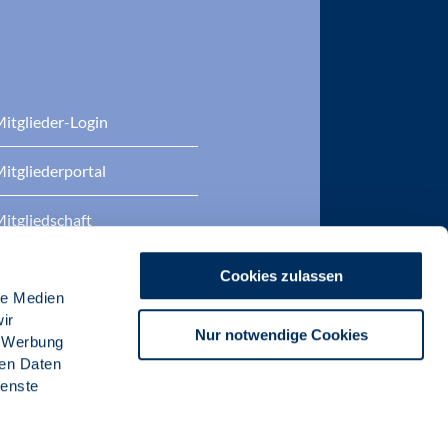
itglieder-Login
itgliederportal
itgliedschaft
eratung
Cookies zulassen
le Medien
DP Zertifizierungen
ir
Nur notwendige Cookies
, Werbung
ren Daten
ienste