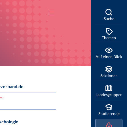
Suche
Themen
Auf einen Blick
Sektionen
verband.de
Landesgruppen
am:
Studierende
ychologie