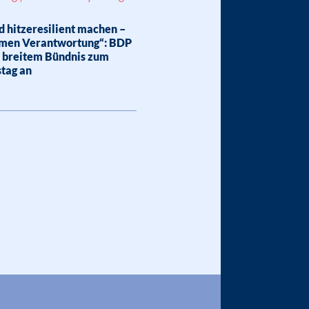
 hitzeresilient machen –
men Verantwortung“: BDP
h breitem Bündnis zum
tag an