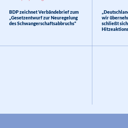
BDP zeichnet Verbändebrief zum
„Deutschland
„Gesetzentwurf zur Neuregelung
wir überneh
des Schwangerschaftsabbruchs“
schließt sic
Hitzeaktions