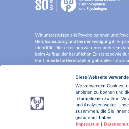
Wir unterstützen alle Psychologinnen und Psyc
Berufsausübung und bei der Festigung ihrer pro
Identität. Dies erreichen wir unter anderem du
beim Aufbau der beruflichen Existenz sowie dur
kontinuierliche Bereitstellung aktueller Inform
Wissenschaft und Praxis für den Berufsalltag.
Diese Webseite verwende
Wir erschließen und sichern Berufsfelder und so
Erkenntnisse der Psychologie kompetent und v
Wir verwenden Cookies, um
umgesetzt werden. Darüber hinaus stärken wir 
anbieten zu können und di
Psychologinnen und Psychologen in der Öffentl
Informationen zu Ihrer Ve
vertreten eigene berufspolitische Positionen in 
und Analysen weiter. Unse
zusammen, die Sie ihnen b
Berufsverband Deutscher Psychologinnen un
gesammelt haben.
Impressum
|
Datenschut