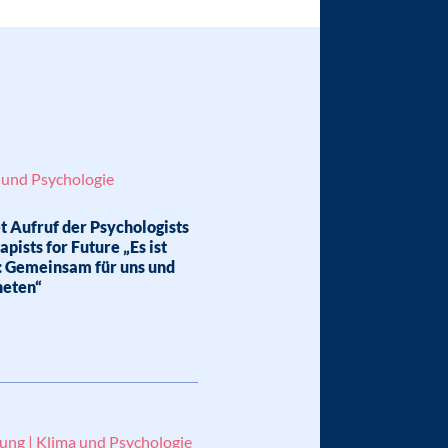
 und Psychologie
 Aufruf der Psychologists
pists for Future „Es ist
: Gemeinsam für uns und
neten“
lung | Klima und Psychologie