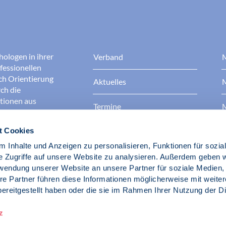
hologen in ihrer
Verband
M
fessionellen
rch Orientierung
Aktuelles
M
ch die
ationen aus
Termine
M
t Cookies
Presse
B
rgen dafür, dass
erantwortungsvoll
 Inhalte und Anzeigen zu personalisieren, Funktionen für sozia
Berufsethik
B
das Ansehen aller
e Zugriffe auf unsere Website zu analysieren. Außerdem geben w
ichkeit und
rwendung unserer Website an unsere Partner für soziale Medien
der Gesellschaft.
re Partner führen diese Informationen möglicherweise mit weite
Fach- und Berufspolitik
ereitgestellt haben oder die sie im Rahmen Ihrer Nutzung der D
d Psychologen
z