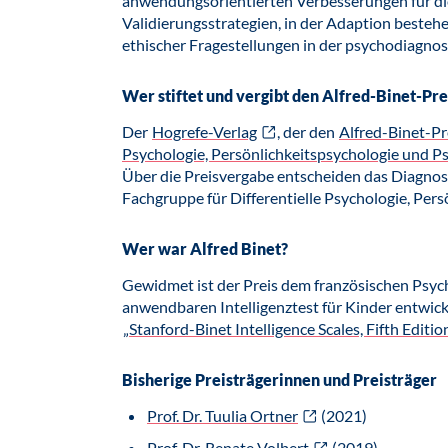
anwendungsorientierten Verbesserungen für die
Validierungsstrategien, in der Adaption besteh
ethischer Fragestellungen in der psychodiagnos
Wer stiftet und vergibt den Alfred-Binet-Pre
Der
Hogrefe-Verlag
, der den
Alfred-Binet-Pr
Psychologie, Persönlichkeitspsychologie und P
Über die Preisvergabe entscheiden das Diagnos
Fachgruppe für Differentielle Psychologie, Per
Wer war Alfred Binet?
Gewidmet ist der Preis dem französischen Psych
anwendbaren Intelligenztest für Kinder entwicke
„Stanford-Binet Intelligence Scales, Fifth Editio
Bisherige Preisträgerinnen und Preisträger
Prof. Dr. Tuulia Ortner
(2021)
Prof. Dr. Renate Volbert
(2019)