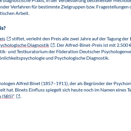
 diagnostische Praxis, in der Verbesserung bestehender Methode
ender Verfahren für bestimmte Zielgruppen bzw. Fragestellungen 
tischen Arbeit.
is?
eis
stiftet, verleiht den Preis alle zwei Jahre auf der Tagung der
sychologische Diagnostik
. Der Alfred-Binet-Preis ist mit 2.500 €
tik- und Testkuratorium der Föderation Deutscher Psychologenv
sönlichkeitspsychologie und Psychologische Diagnostik.
ologen Alfred Binet (1857–1911), der als Begründer der Psychome
lt hat. Binets Einfluss spiegelt sich heute noch im Namen eines T
n (SB5)“
.