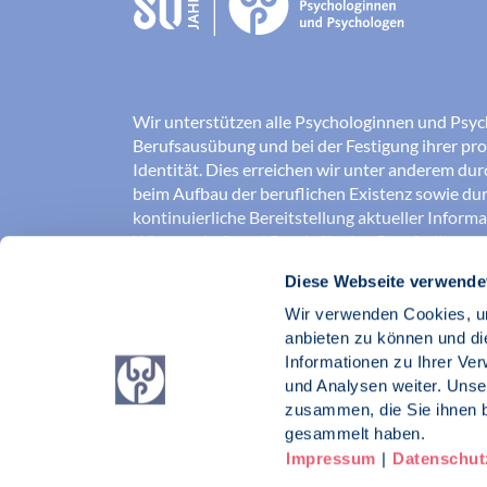
Wir unterstützen alle Psychologinnen und Psyc
Berufsausübung und bei der Festigung ihrer pro
Identität. Dies erreichen wir unter anderem du
beim Aufbau der beruflichen Existenz sowie dur
kontinuierliche Bereitstellung aktueller Inform
Wissenschaft und Praxis für den Berufsalltag.
Diese Webseite verwende
Wir erschließen und sichern Berufsfelder und so
Erkenntnisse der Psychologie kompetent und v
Wir verwenden Cookies, um
umgesetzt werden. Darüber hinaus stärken wir 
anbieten zu können und di
Psychologinnen und Psychologen in der Öffentl
Informationen zu Ihrer Ve
vertreten eigene berufspolitische Positionen in 
und Analysen weiter. Unse
zusammen, die Sie ihnen b
Berufsverband Deutscher Psychologinnen un
gesammelt haben.
Impressum
|
Datenschut