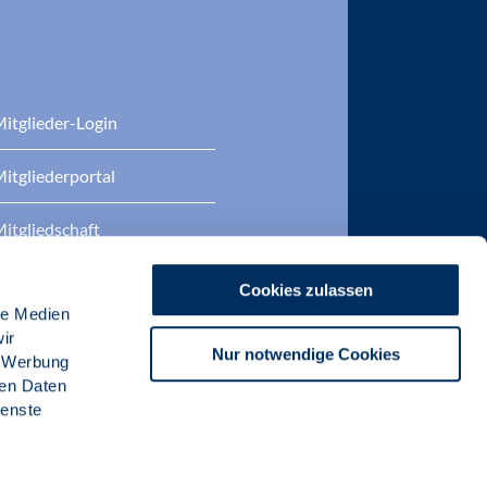
itglieder-Login
itgliederportal
itgliedschaft
eratung
Cookies zulassen
le Medien
DP Zertifizierungen
ir
Nur notwendige Cookies
, Werbung
ren Daten
ienste