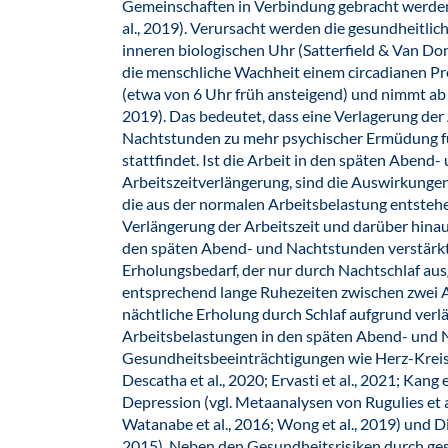
Gemeinschaften in Verbindung gebracht werden 
al., 2019). Verursacht werden die gesundheitl
inneren biologischen Uhr (Satterfield & Van Don
die menschliche Wachheit einem circadianen Proz
(etwa von 6 Uhr früh ansteigend) und nimmt ab
2019). Das bedeutet, dass eine Verlagerung der
Nachtstunden zu mehr psychischer Ermüdung füh
stattfindet. Ist die Arbeit in den späten Abend
Arbeitszeitverlängerung, sind die Auswirkunge
die aus der normalen Arbeitsbelastung entsteh
Verlängerung der Arbeitszeit und darüber hinau
den späten Abend- und Nachtstunden verstärkt
Erholungsbedarf, der nur durch Nachtschlaf aus
entsprechend lange Ruhezeiten zwischen zwei A
nächtliche Erholung durch Schlaf aufgrund verl
Arbeitsbelastungen in den späten Abend- und 
Gesundheitsbeeinträchtigungen wie Herz-Kreis
Descatha et al., 2020; Ervasti et al., 2021; Kang e
Depression (vgl. Metaanalysen von Rugulies et al.
Watanabe et al., 2016; Wong et al., 2019) und Dia
2015). Neben den Gesundheitsrisiken durch ges