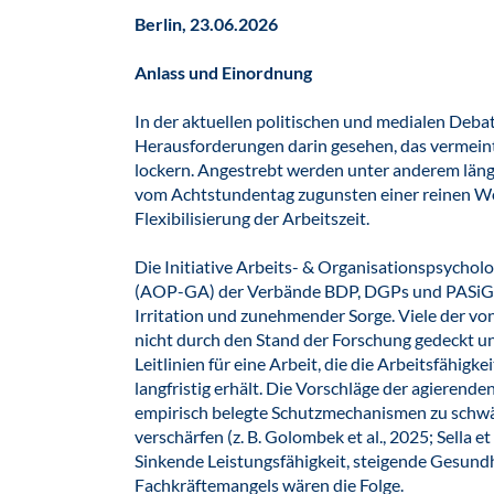
Berlin, 23.06.2026
Anlass und Einordnung
In der aktuellen politischen und medialen Debat
Herausforderungen darin gesehen, das vermeintl
lockern. Angestrebt werden unter anderem läng
vom Achtstundentag zugunsten einer reinen Wo
Flexibilisierung der Arbeitszeit.
Die Initiative Arbeits- & Organisationspsychol
(AOP-GA) der Verbände BDP, DGPs und PASiG b
Irritation und zunehmender Sorge. Viele der v
nicht durch den Stand der Forschung gedeckt un
Leitlinien für eine Arbeit, die die Arbeitsfähig
langfristig erhält. Die Vorschläge der agierend
empirisch belegte Schutzmechanismen zu schwäc
verschärfen (z. B. Golombek et al., 2025; Sella et 
Sinkende Leistungsfähigkeit, steigende Gesund
Fachkräftemangels wären die Folge.