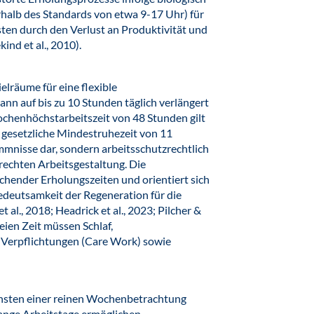
rhalb des Standards von etwa 9-17 Uhr) für
en durch den Verlust an Produktivität und
ind et al., 2010).
elräume für eine flexible
kann auf bis zu 10 Stunden täglich verlängert
Wochenhöchstarbeitszeit von 48 Stunden gilt
e gesetzliche Mindestruhezeit von 11
mmnisse dar, sondern arbeitsschutzrechtlich
echten Arbeitsgestaltung. Die
ichender Erholungszeiten und orientiert sich
edeutsamkeit der Regeneration für die
 al., 2018; Headrick et al., 2023; Pilcher &
reien Zeit müssen Schlaf,
re Verpflichtungen (Care Work) sowie
gunsten einer reinen Wochenbetrachtung
lange Arbeitstage ermöglichen –