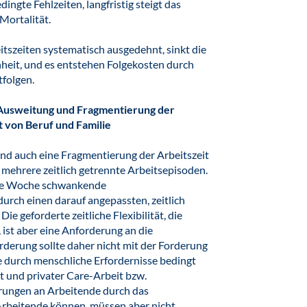
ngte Fehlzeiten, langfristig steigt das
Mortalität.
tszeiten systematisch ausgedehnt, sinkt die
nheit, und es entstehen Folgekosten durch
tfolgen.
h Ausweitung und Fragmentierung der
t von Beruf und Familie
end auch eine Fragmentierung der Arbeitszeit
n mehrere zeitlich getrennte Arbeitsepisoden.
die Woche schwankende
rch einen darauf angepassten, zeitlich
ie geforderte zeitliche Flexibilität, die
 ist aber eine Anforderung an die
rderung sollte daher nicht mit der Forderung
die durch menschliche Erfordernisse bedingt
t und privater Care-Arbeit bzw.
erungen an Arbeitende durch das
rbeitende können, müssen aber nicht