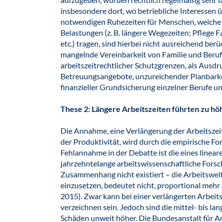
insbesondere dort, wo betriebliche Interessen 
notwendigen Ruhezeiten für Menschen, welche 
Belastungen (z. B. längere Wegezeiten; Pflege 
etc.) tragen, sind hierbei nicht ausreichend berü
mangelnde Vereinbarkeit von Familie und Beruf 
arbeitszeitrechtlicher Schutzgrenzen, als Ausdru
Betreuungsangebote, unzureichender Planbarke
finanzieller Grundsicherung einzelner Berufe un
These 2: Längere Arbeitszeiten führten zu hö
Die Annahme, eine Verlängerung der Arbeitszeit
der Produktivität, wird durch die empirische Fo
Fehlannahme in der Debatte ist die eines line
jahrzehntelange arbeitswissenschaftliche Forsc
Zusammenhang nicht existiert – die Arbeitswelt
einzusetzen, bedeutet nicht, proportional mehr 
2015). Zwar kann bei einer verlängerten Arbeits
verzeichnen sein. Jedoch sind die mittel- bis l
Schäden unweit höher. Die Bundesanstalt für A