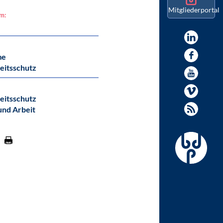
Mitgliederportal
am:
me
beitsschutz
beitsschutz
und Arbeit