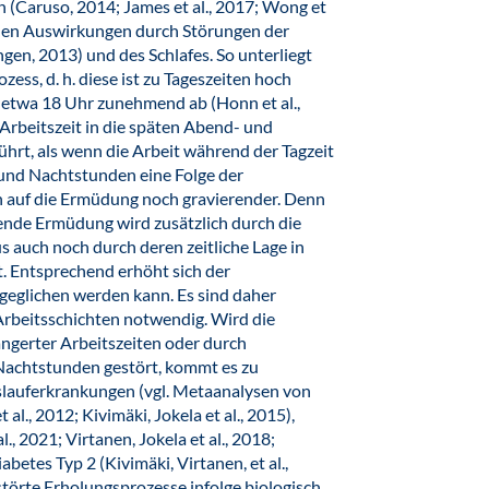
(Caruso, 2014; James et al., 2017; Wong et
ichen Auswirkungen durch Störungen der
gen, 2013) und des Schlafes. So unterliegt
ess, d. h. diese ist zu Tageszeiten hoch
 etwa 18 Uhr zunehmend ab (Honn et al.,
 Arbeitszeit in die späten Abend- und
rt, als wenn die Arbeit während der Tagzeit
- und Nachtstunden eine Folge der
n auf die Ermüdung noch gravierender. Denn
ende Ermüdung wird zusätzlich durch die
s auch noch durch deren zeitliche Lage in
. Entsprechend erhöht sich der
geglichen werden kann. Es sind daher
rbeitsschichten notwendig. Wird die
ängerter Arbeitszeiten oder durch
Nachtstunden gestört, kommt es zu
lauferkrankungen (vgl. Metaanalysen von
t al., 2012; Kivimäki, Jokela et al., 2015),
, 2021; Virtanen, Jokela et al., 2018;
betes Typ 2 (Kivimäki, Virtanen, et al.,
törte Erholungsprozesse infolge biologisch