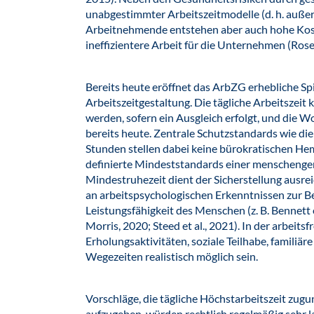
unabgestimmter Arbeitszeitmodelle (d. h. auße
Arbeitnehmende entstehen aber auch hohe Kost
ineffizientere Arbeit für die Unternehmen (Rosek
Bereits heute eröffnet das ArbZG erhebliche Spi
Arbeitszeitgestaltung. Die tägliche Arbeitszeit 
werden, sofern ein Ausgleich erfolgt, und die 
bereits heute. Zentrale Schutzstandards wie di
Stunden stellen dabei keine bürokratischen He
definierte Mindeststandards einer menschenger
Mindestruhezeit dient der Sicherstellung ausre
an arbeitspsychologischen Erkenntnissen zur B
Leistungsfähigkeit des Menschen (z. B. Bennett et
Morris, 2020; Steed et al., 2021). In der arbeitsf
Erholungsaktivitäten, soziale Teilhabe, familiä
Wegezeiten realistisch möglich sein.
Vorschläge, die tägliche Höchstarbeitszeit zu
aufzugeben, würden rechtlich regelmäßig sehr 