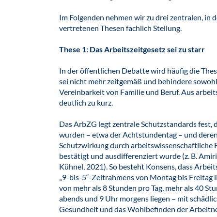
Im Folgenden nehmen wir zu drei zentralen, in 
vertretenen Thesen fachlich Stellung.
These 1: Das Arbeitszeitgesetz sei zu starr
In der öffentlichen Debatte wird häufig die The
sei nicht mehr zeitgemäß und behindere sowohl b
Vereinbarkeit von Familie und Beruf. Aus arbei
deutlich zu kurz.
Das ArbZG legt zentrale Schutzstandards fest, di
wurden – etwa der Achtstundentag – und deren
Schutzwirkung durch arbeitswissenschaftliche 
bestätigt und ausdifferenziert wurde (z. B. Amir
Kühnel, 2021). So besteht Konsens, dass Arbeit
„9-bis-5“-Zeitrahmens von Montag bis Freitag li
von mehr als 8 Stunden pro Tag, mehr als 40 S
abends und 9 Uhr morgens liegen – mit schädlic
Gesundheit und das Wohlbefinden der Arbeitne