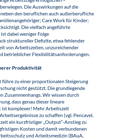
überwiegen. Die Auswirkungen auf die
neben den beruflichen auch außerberufliche
Familienangehöriger; Care Work für Kinder;
cksichtigt. Die vielfach angeführte
ist dabei weniger Folge
ck struktureller Defizite, etwa fehlender
it von Arbeitszeiten, unzureichender
d betrieblicher Flexibilitätsanforderungen.
herer Produktivität
 führe zu einer proportionalen Steigerung
rschung nicht gestützt. Die grundlegende
aren Zusammenhangs. Wir wissen durch
hung, dass genau dieser lineare
 ist komplexer! Mehr Arbeitszeit
Arbeitsergebnisse zu schaffen (vgl. Pencavel,
zeit ein kurzfristiger „Output“-Anstieg zu
angfristigen Kosten und damit verbundenen
rbeitsschutz und Arbeitsmedizin (BAuA,