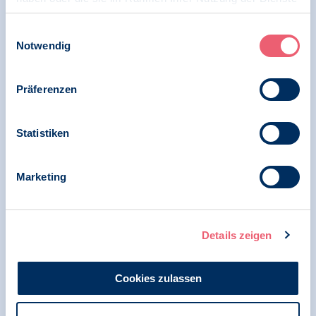
gesammelt haben.
14.04.2026
Impressum
|
Datenschutz
Einwilligungsauswahl
Pressemitteilung | Psychologie und Arbeit |
Notwendig
Initiative Arbeitsschutz
Zwischen Gesetz und Realität: Wie mit der
Präferenzen
Gefährdungsbeurteilung Psyche die
Gestaltung gesunder Arbeitsbedingungen
gelingt?
Statistiken
Marketing
23.10.2025
Pressemitteilung | Psychologie und Arbeit |
Initiative Arbeitsschutz
Details zeigen
BDP auf der A+A 2025, der Weltleitmesse mit
Kongress für Arbeitsschutz und Gesundheit
Cookies zulassen
bei der Arbeit – damit Menschen nicht nur
trotz, sondern im Einklang mit ihrer Arbeit
gesund bleiben