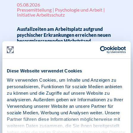
05.08.2026
Pressemitteilung | Psychologie und Arbeit |
Initiative Arbeitsschutz
Ausfallzeiten am Arbeitsplatz aufgrund
psychischer Erkrankungen erreichen neuen
besorgniserregenden Höchststand
22.06.2026
Diese Webseite verwendet Cookies
Pressemitteilung | Psychologie und Arbeit |
Wir verwenden Cookies, um Inhalte und Anzeigen zu
Initiative Arbeitsschutz
personalisieren, Funktionen für soziale Medien anbieten
zu können und die Zugriffe auf unsere Website zu
Arbeitsschutz stärken, Leistungsfähigkeit
analysieren. Außerdem geben wir Informationen zu Ihrer
sichern, Mythen korrigieren – Initiative AOP
Verwendung unserer Website an unsere Partner für
GA sieht Debatte um Arbeitszeitgesetz
soziale Medien, Werbung und Analysen weiter. Unsere
kritisch
Partner führen diese Informationen möglicherweise mit
weiteren Daten zusammen, die Sie ihnen bereitgestellt
haben oder die sie im Rahmen Ihrer Nutzung der Dienste