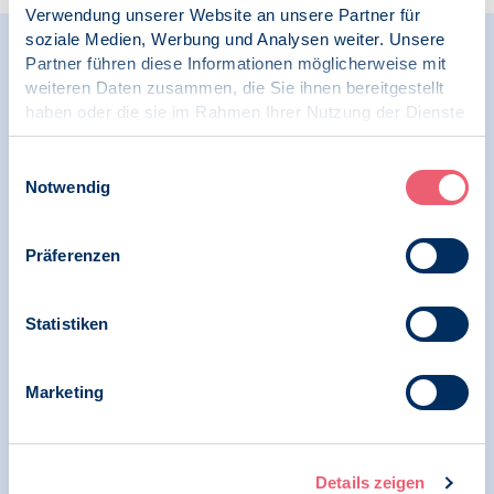
Verwendung unserer Website an unsere Partner für
soziale Medien, Werbung und Analysen weiter. Unsere
Relevante Nachrichten
Partner führen diese Informationen möglicherweise mit
weiteren Daten zusammen, die Sie ihnen bereitgestellt
haben oder die sie im Rahmen Ihrer Nutzung der Dienste
gesammelt haben.
05.08.2026
Impressum
|
Datenschutz
Einwilligungsauswahl
Pressemitteilung | Psychologie und Arbeit |
Notwendig
Initiative Arbeitsschutz
Ausfallzeiten am Arbeitsplatz aufgrund
Präferenzen
psychischer Erkrankungen erreichen neuen
besorgniserregenden Höchststand
Statistiken
Marketing
01.07.2026
Pressespiegel | Digitale Gesellschaft und
Psychologie | Telematik-Infrastruktur
Details zeigen