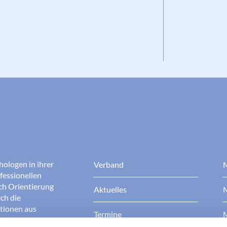
hologen in ihrer
Verband
M
fessionellen
rch Orientierung
Aktuelles
M
ch die
ationen aus
Termine
M