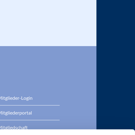
itglieder-Login
itgliederportal
itgliedschaft