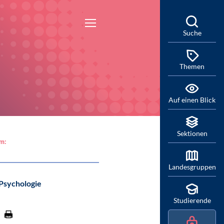
Suche
Themen
Auf einen Blick
Sektionen
am:
Landesgruppen
 Psychologie
Studierende