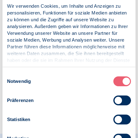
Kontakt:
Wir verwenden Cookies, um Inhalte und Anzeigen zu
presse@bdp-verband.de
personalisieren, Funktionen für soziale Medien anbieten
zu können und die Zugriffe auf unsere Website zu
Veröffentlicht am:
analysieren. Außerdem geben wir Informationen zu Ihrer
02.07.2026
Verwendung unserer Website an unsere Partner für
soziale Medien, Werbung und Analysen weiter. Unsere
Kategorien:
Partner führen diese Informationen möglicherweise mit
Pressemitteilung
weiteren Daten zusammen, die Sie ihnen bereitgestellt
Psychologie in Krisen
haben oder die sie im Rahmen Ihrer Nutzung der Dienste
gesammelt haben.
Schlagworte:
Impressum
|
Datenschutz
Einwilligungsauswahl
Psychologie in Krisen
Notwendig
Präferenzen
Zur Übersicht
Statistiken