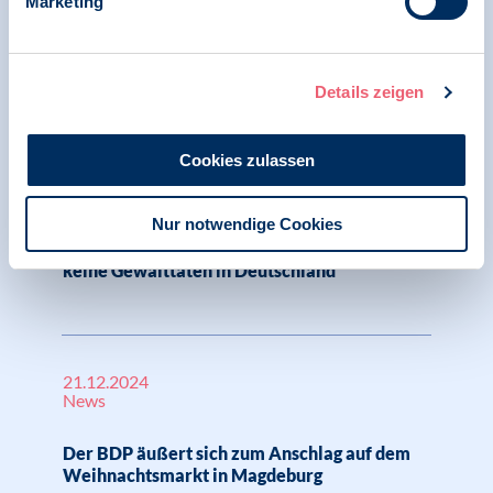
Marketing
Relevante Nachrichten
Details zeigen
29.01.2025
Pressemitteilung | Psychologie in Krisen
Cookies zulassen
BDP mahnt zu Besonnenheit: Stigmatisierung
Nur notwendige Cookies
und Ausgrenzung von Geflüchteten und
psychisch erkrankten Menschen verhindern
keine Gewalttaten in Deutschland
21.12.2024
News
Der BDP äußert sich zum Anschlag auf dem
Weihnachtsmarkt in Magdeburg