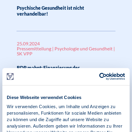
Psychische Gesundheit ist nicht
verhandelbar!
25.09.2024
Pressemitteilung | Psychologie und Gesundheit |
SK VPP
BDP mahnt: Finanzierung der
psychotherapeutischen Weiterbildung trotz
Ausbildungsreform weiterhin nicht geregelt –
auch erste Schiedsverfahren haben keine
Lösungen gebracht
Diese Webseite verwendet Cookies
Wir verwenden Cookies, um Inhalte und Anzeigen zu
personalisieren, Funktionen für soziale Medien anbieten
zu können und die Zugriffe auf unsere Website zu
24.09.2024
Pressemitteilung | Psychologie und Gesundheit |
analysieren. Außerdem geben wir Informationen zu Ihrer
SK VPP