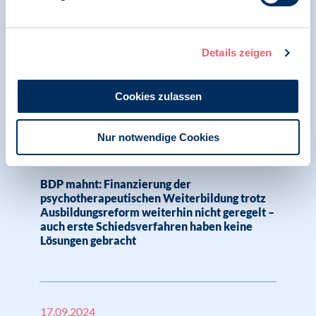
BDP mahnt zu Besonnenheit: Stigmatisierung
und Ausgrenzung von Geflüchteten und
psychisch erkrankten Menschen verhindern
Details zeigen
keine Gewalttaten in Deutschland
Cookies zulassen
25.09.2024
Pressemitteilung | Psychologie und Gesundheit |
Nur notwendige Cookies
SK VPP
BDP mahnt: Finanzierung der
psychotherapeutischen Weiterbildung trotz
Ausbildungsreform weiterhin nicht geregelt –
auch erste Schiedsverfahren haben keine
Lösungen gebracht
17.09.2024