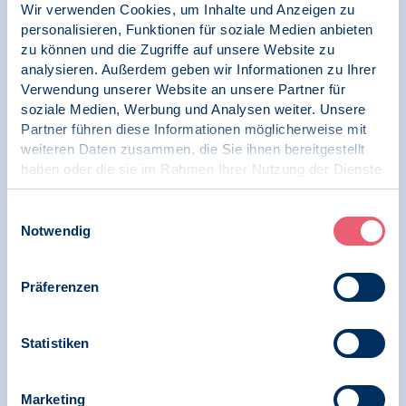
Wir verwenden Cookies, um Inhalte und Anzeigen zu
personalisieren, Funktionen für soziale Medien anbieten
Skandalöse Abwertung
psychotherapeutischer Leistungen gefährdet
zu können und die Zugriffe auf unsere Website zu
psychotherapeutische Versorgung in
analysieren. Außerdem geben wir Informationen zu Ihrer
Deutschland
Verwendung unserer Website an unsere Partner für
soziale Medien, Werbung und Analysen weiter. Unsere
Partner führen diese Informationen möglicherweise mit
weiteren Daten zusammen, die Sie ihnen bereitgestellt
haben oder die sie im Rahmen Ihrer Nutzung der Dienste
21.02.2025
gesammelt haben.
News | Psychologie und Gesundheit
Impressum
|
Datenschutz
Einwilligungsauswahl
Notwendig
BDP begrüßt Beschlüsse des Bundesrats zum
Gewalthilfegesetz und der Verbesserung der
Versorgung psychisch erkrankter Menschen
Präferenzen
Statistiken
29.01.2025
Pressemitteilung | Psychologie in Krisen
Marketing