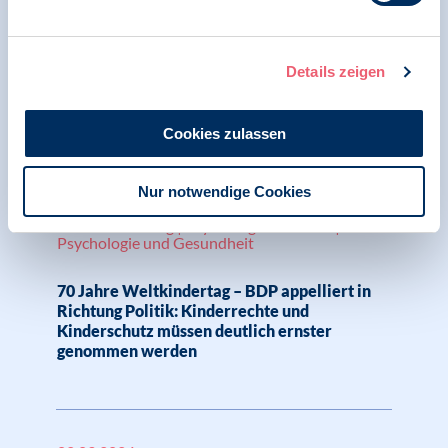
BDP begrüßt Ausgestaltung des Gesetzes zur
Inklusiven Kinder- und Jugendhilfe, sieht aber
Details zeigen
noch deutlichen Handlungsbedarf beim
Schutz der Rechte junger Menschen
Cookies zulassen
Nur notwendige Cookies
19.09.2024
Pressemitteilung | Psychologie in Krisen |
Psychologie und Gesundheit
70 Jahre Weltkindertag – BDP appelliert in
Richtung Politik: Kinderrechte und
Kinderschutz müssen deutlich ernster
genommen werden