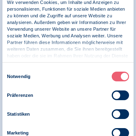
Wir verwenden Cookies, um Inhalte und Anzeigen zu
personalisieren, Funktionen für soziale Medien anbieten
03.07.2026
zu können und die Zugriffe auf unsere Website zu
Pressespiegel | Psychologie in die Schulen | LG
analysieren. Außerdem geben wir Informationen zu Ihrer
Schleswig-Holstein
Verwendung unserer Website an unsere Partner für
soziale Medien, Werbung und Analysen weiter. Unsere
Schulpsychologen fehlen: Warum zu viele
Partner führen diese Informationen möglicherweise mit
Stellen in SH unbesetzt sind, BDP, NDR
weiteren Daten zusammen, die Sie ihnen bereitgestellt
haben oder die sie im Rahmen Ihrer Nutzung der Dienste
gesammelt haben.
Impressum
|
Datenschutz
Einwilligungsauswahl
30.10.2025
Notwendig
News | Psychologie in Krisen | SK
Schulpsychologie
Präferenzen
UNS GEHT’S GUT ?
Statistiken
15.10.2024
Marketing
News | Psychologie und Gesundheit