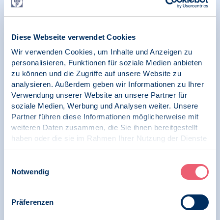
21.10.2025
News | Psychologie und Arbeit | Initiative
Arbeitsschutz
Diese Webseite verwendet Cookies
Wir verwenden Cookies, um Inhalte und Anzeigen zu
BDP auf der A+A 2025 – der größten und
personalisieren, Funktionen für soziale Medien anbieten
wichtigsten Weltleitmesse mit Kongress für
zu können und die Zugriffe auf unsere Website zu
Arbeitsschutz, Arbeitssicherheit, Gesundheit
analysieren. Außerdem geben wir Informationen zu Ihrer
und Nachhaltigkeit bei der Arbeit
Verwendung unserer Website an unsere Partner für
soziale Medien, Werbung und Analysen weiter. Unsere
Partner führen diese Informationen möglicherweise mit
weiteren Daten zusammen, die Sie ihnen bereitgestellt
07.10.2025
haben oder die sie im Rahmen Ihrer Nutzung der Dienste
Pressemitteilung | Psychologie und Gesundheit |
gesammelt haben.
Woche der Seelischen Gesundheit
Impressum
|
Datenschutz
Einwilligungsauswahl
Notwendig
BDP auf der Woche der Seelischen
Gesundheit 2025 unter dem Motto „Lass
Zuversicht wachsen – Psychisch stark in die
Präferenzen
Zukunft“