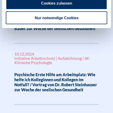
Initiative Arbeitsschutz | Aufzeichnung | SK
Cookies zulassen
Klinische Psychologie
Nur notwendige Cookies
Wenn die Nacht keine Ruhe bringt. Hilfe und
praktische Übungen / Vortrag von Heijko
Bauer zur Woche der seelischen Gesundheit
10.12.2024
Initiative Arbeitsschutz | Aufzeichnung | SK
Klinische Psychologie
Psychische Erste Hilfe am Arbeitsplatz: Wie
helfe ich Kolleginnen und Kollegen im
Notfall? / Vortrag von Dr. Robert Steinhauser
zur Woche der seelischen Gesundheit