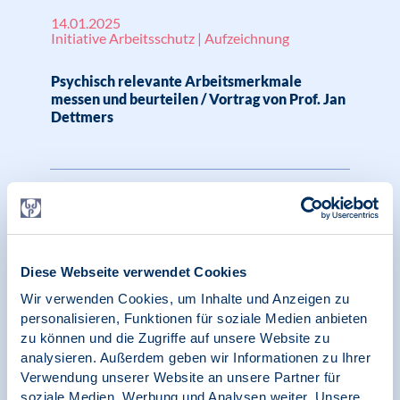
14.01.2025
Initiative Arbeitsschutz | Aufzeichnung
Psychisch relevante Arbeitsmerkmale
messen und beurteilen / Vortrag von Prof. Jan
Dettmers
19.12.2024
Pressespiegel | SK Klinische Psychologie
Raus aus der Spirale der Einsamkeit – aber
Diese Webseite verwendet Cookies
wie?, BDP, Echo
Wir verwenden Cookies, um Inhalte und Anzeigen zu
personalisieren, Funktionen für soziale Medien anbieten
zu können und die Zugriffe auf unsere Website zu
analysieren. Außerdem geben wir Informationen zu Ihrer
10.12.2024
Verwendung unserer Website an unsere Partner für
Initiative Arbeitsschutz | Aufzeichnung
soziale Medien, Werbung und Analysen weiter. Unsere