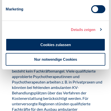
Behandlung. Eine echte Reformierung der
Bedarfsplanung steht allerdings noch aus und gerade
Marketing
Kliniken verzeichnen einen Fachkräftemangel.
Aufgrund der nichtgeklärten Finanzierung der
Weiterbildung zur Fachpsychotherapeutin/zum
Fachpsychotherapeuten wird ggf. eine
Details zeigen
Nachwuchslücke entstehen. Dieses Problem ist nicht
einfach durch den Aufbau von „neuen“ Psychiatrischen
Ambulanzen zu lösen, deren Fachkräfte sich aus dem
Cookies zulassen
Personalpool von Kliniken speisen. Auch hier sollten
bestehende Ressourcen genutzt werden und für
Nur notwendige Cookies
anstehende Fragen politische Lösungen gebahnt
werden. Im Bereich psychologischer Psychotherapie
besteht kein Fachkräftemangel. Viele qualifizierte
approbierte Psychotherapeutinnen und
Psychotherapeuten arbeiten z. B. in Privatpraxen und
könnten bei fehlenden ambulanten KV-
Behandlungsplätzen über das Verfahren der
Kostenerstattung berücksichtigt werden. Für
unterversorgte Regionen stünden qualifizierte
Fachkräfte für den Ausbau ambulanter