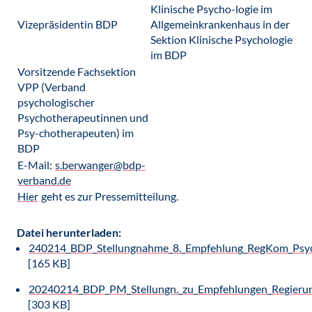
Klinische Psycho-logie im
Vizepräsidentin BDP
Allgemeinkrankenhaus in der
Sektion Klinische Psychologie
im BDP
Vorsitzende Fachsektion
VPP (Verband
psychologischer
Psychotherapeutinnen und
Psy-chotherapeuten) im
BDP
E-Mail:
s.berwanger@bdp-
verband.de
Hier
geht es zur Pressemitteilung.
Datei herunterladen:
240214_BDP_Stellungnahme_8._Empfehlung_RegKom_Psych
[165 KB]
20240214_BDP_PM_Stellungn._zu_Empfehlungen_Regierun
[303 KB]