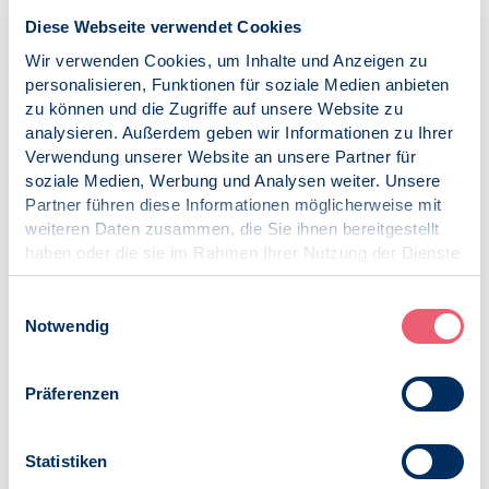
sowie weitergehende Sektorenübergreifende
Diese Webseite verwendet Cookies
Angebote (z. B. standardisierte Vernetzung mit
Wir verwenden Cookies, um Inhalte und Anzeigen zu
Strukturen der Teilhabe oder Kinder- und Jugendhilfe)
personalisieren, Funktionen für soziale Medien anbieten
fehlen in dem Entwurf und in der Realität noch immer.
zu können und die Zugriffe auf unsere Website zu
Ambulante Versorgungsverbesserung im GKV-
analysieren. Außerdem geben wir Informationen zu Ihrer
System
Verwendung unserer Website an unsere Partner für
Die Kassenärztlichen Vereinigungen haben die
soziale Medien, Werbung und Analysen weiter. Unsere
ambulante fachärztliche und psychotherapeutische
Partner führen diese Informationen möglicherweise mit
Versorgung sicherzustellen. Im ambulanten wie auch
weiteren Daten zusammen, die Sie ihnen bereitgestellt
im stationären Bereich besteht psychische
haben oder die sie im Rahmen Ihrer Nutzung der Dienste
Erkrankungen betreffend seit längerem ein
gesammelt haben.
Versorgungsmangel. Wartezeiten auf einen
Impressum
|
Datenschutz
Einwilligungsauswahl
stationären oder ambulanten Behandlungsplatz sind
Notwendig
oftmals zu lang. Die Hintergründe der Problematik sind
komplex: Psychische Erkrankungen nehmen an
gesellschaftlicher Relevanz zu, das
Präferenzen
Inanspruchnahmeverhalten Erkrankter ändert sich
und richtet sich nicht auf Medikation, sondern auf eine
Statistiken
effektive, leitlinienorientierte psychotherapeutische