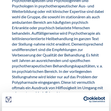
Psychotherapeuten und Psychologinnen und
Psychologen in psychotherapeutischer Aus- und
Weiterbildung oder mit klinischer Expertise sind dabei
wohl die Gruppe, die sowohl im stationären als auch
ambulanten Bereich am häufigsten psychisch
Erkrankte oder psychisch belastete Menschen
behandeln. Auffälligerweise wird Psychotherapie als
leitlinienorientierte Heilbehandlung im ganzen Text
der Stellung-nahme nicht erwähnt. Dementsprechend
undifferenziert sind die Empfehlungen zur
Verbesserung der Qualität der Behandlung. Es fehlt
seit Jahren an ausreichenden und spezifischen
psychotherapeutischen Behandlungskapazitäten, v. a.
im psychiatrischen Bereich. In der vorliegenden
Stellungnahme wird leider nur auf das Problem der
Polypharmazie eingegangen. Diese ist vermutlich
oftmals ein Ausdruck von Hilflosigkeit im Umgang mit
schwerst psychisch Erkrankten.
Der alleinige Fokus auf Medikation ist weder
leitliniengerecht noch sinnvoll. Die ausreichende und
individualisierte psychotherapeutische Behandlung