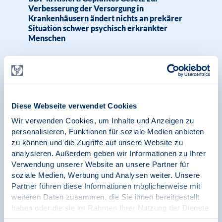
Verbesserung der Versorgung in
Krankenhäusern ändert nichts an prekärer
Situation schwer psychisch erkrankter
Menschen
18.09.2024
News | Psychologie und Gesundheit
Diese Webseite verwendet Cookies
BDP zeichnet gemeinsame Erklärung des
Wir verwenden Cookies, um Inhalte und Anzeigen zu
Runden Tisches zur Interprofessionellen
personalisieren, Funktionen für soziale Medien anbieten
Zusammenarbeit in der psychiatrischen,
zu können und die Zugriffe auf unsere Website zu
psychotherapeutischen und psychosozialen
analysieren. Außerdem geben wir Informationen zu Ihrer
Versorgung
Verwendung unserer Website an unsere Partner für
soziale Medien, Werbung und Analysen weiter. Unsere
Partner führen diese Informationen möglicherweise mit
weiteren Daten zusammen, die Sie ihnen bereitgestellt
haben oder die sie im Rahmen Ihrer Nutzung der Dienste
17.09.2024
Pressemitteilung | Psychologie in Krisen |
gesammelt haben.