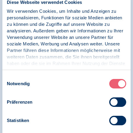
Diese Webseite verwendet Cookies
Dringender Appell des BDP: Investitionen in
Wir verwenden Cookies, um Inhalte und Anzeigen zu
Kinder und Jugendliche jetzt – Bildung und
personalisieren, Funktionen für soziale Medien anbieten
Wohlbefinden sind auf einem historischen
zu können und die Zugriffe auf unsere Website zu
Tiefststand
analysieren. Außerdem geben wir Informationen zu Ihrer
Verwendung unserer Website an unsere Partner für
soziale Medien, Werbung und Analysen weiter. Unsere
Partner führen diese Informationen möglicherweise mit
18.11.2025
weiteren Daten zusammen, die Sie ihnen bereitgestellt
Pressemitteilung | Psychologie und Gesundheit |
haben oder die sie im Rahmen Ihrer Nutzung der Dienste
Menschenrechte
gesammelt haben.
Impressum
|
Datenschutz
Einwilligungsauswahl
BDP zeichnet Brief mit Kritik zur
Notwendig
Nichtweiterführung des Fonds Sexueller
Missbrauch an Missbrauchsbeauftragte und
Fraktionsvorsitzende des Bundestags
Präferenzen
Statistiken
13.10.2025
Pressemitteilung | Psychologie und Gesundheit |