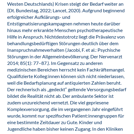
Westen Deutschlands) Krisen steigt der Bedarf weiter an
(Dt. Bundestag, 2022; Lancet, 2020). Aufgrund beginnend
erfolgreicher Aufklärungs- und
Entstigmatisierungskampagnen nehmen heute darüber
hinaus mehr erkrankte Menschen psychotherapeutische
Hilfe in Anspruch. Nichtdestotrotz liegt die Prävalenz von
behandlungsbedürftigen Störungen deutlich über dem
Inanspruchnahmeverhalten (Jacobi, F. et al.: Psychische
Störungen in der Allgemeinbevölkerung. Der Nervenarzt
2014; 85(1): 77–87.). Im Gegensatz zu anderen
medizinischen Bereichen herrscht kein Fachkräftemangel.
Qualifizierte Kolleg:innen können sich nicht niederlassen,
weil die Bedarfsplanung auf antiquierten Zahlen beruht.
Der rechnerisch als „gedeckt“ geltende Versorgungsbedarf
bildet die Realität nicht ab. Der ambulante Sektor ist
zudem unzureichend vernetzt. Die viel gepriesene
Komplexversorgung, die im vergangenen Jahr eingeführt
wurde, kommt nur spezifischen Patient:innengruppen für
eine bestimmte Zeitdauer zu Gute. Kinder und
Jugendliche haben bisher keinen Zugang. In den Kliniken