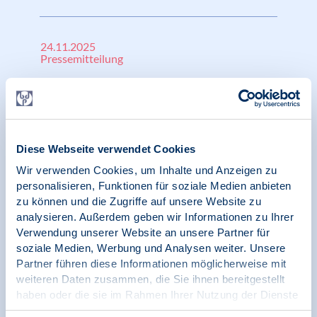
24.11.2025
Pressemitteilung
BDP-Präsidentin Thordis Bethlehem mit
überwältigender Mehrheit im Amt bestätigt
Diese Webseite verwendet Cookies
Wir verwenden Cookies, um Inhalte und Anzeigen zu
28.07.2025
personalisieren, Funktionen für soziale Medien anbieten
Pressemitteilung | Psychotherapie-Ausbildung |
zu können und die Zugriffe auf unsere Website zu
Ambulante Versorgung
analysieren. Außerdem geben wir Informationen zu Ihrer
Verwendung unserer Website an unsere Partner für
Vorschläge des GKV-Spitzenverbandes gehen
soziale Medien, Werbung und Analysen weiter. Unsere
an Realität der Versorgungssituation in
Partner führen diese Informationen möglicherweise mit
Deutschland vorbei
weiteren Daten zusammen, die Sie ihnen bereitgestellt
haben oder die sie im Rahmen Ihrer Nutzung der Dienste
gesammelt haben.