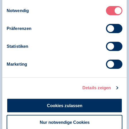
Impressum
|
Datenschutz
Einwilligungsauswahl
29.04.2024
Notwendig
Pressemitteilung | Psychologie und Gesundheit
Geplantes Gesetz zur
Präferenzen
Versorgungsverbesserung in Krankenhäusern
greift zu kurz – auch schwer psychisch kranke
Menschen brauchen eine verbesserte
Statistiken
Gesundheitsversorgung
Marketing
31.03.2024
Pressemitteilung | Psychologie und Gesundheit
Details zeigen
BDP fordert: Psychotherapeutische
Versorgung wirklich verbessern!
Cookies zulassen
Nur notwendige Cookies