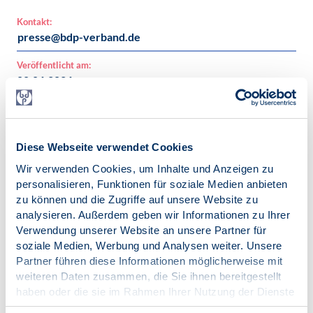
Kontakt:
presse@bdp-verband.de
Veröffentlicht am:
08.06.2026
Kategorien:
Pressemitteilung
Gerechte psychotherapeutische Versorgung
Diese Webseite verwendet Cookies
Schlagworte:
Wir verwenden Cookies, um Inhalte und Anzeigen zu
VPP
personalisieren, Funktionen für soziale Medien anbieten
Psychotherapie
zu können und die Zugriffe auf unsere Website zu
analysieren. Außerdem geben wir Informationen zu Ihrer
Verwendung unserer Website an unsere Partner für
soziale Medien, Werbung und Analysen weiter. Unsere
Partner führen diese Informationen möglicherweise mit
weiteren Daten zusammen, die Sie ihnen bereitgestellt
Zur Übersicht
haben oder die sie im Rahmen Ihrer Nutzung der Dienste
gesammelt haben.