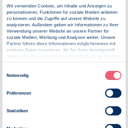
gestellt. Sie sollen nach „innen“ als Leitfaden für das
Wir verwenden Cookies, um Inhalte und Anzeigen zu
Erkennen von und den Umgang mit
personalisieren, Funktionen für soziale Medien anbieten
antidemokratischen Tendenzen in der alltäglichen
zu können und die Zugriffe auf unsere Website zu
Arbeit von Psychologinnen und Psychologen dienen.
analysieren. Außerdem geben wir Informationen zu Ihrer
Nach „außen“ soll einer Vielzahl von gesellschaftlichen
Verwendung unserer Website an unsere Partner für
Akteuren ein niedrigschwelliger Zugang zu zentralen
soziale Medien, Werbung und Analysen weiter. Unsere
psychologischen Erkenntnissen zu antidemokratischen
Partner führen diese Informationen möglicherweise mit
Vorurteilen ermöglicht werden.
weiteren Daten zusammen, die Sie ihnen bereitgestellt
Darüber hinaus wird die Vertiefung und
haben oder die sie im Rahmen Ihrer Nutzung der Dienste
gegebenenfalls Neuschaffung aktiver
gesammelt haben.
Kommunikationswege zwischen Psychologenschaft
Impressum
|
Datenschutz
Einwilligungsauswahl
und zivilgesellschaftlichen Organisationen angestrebt.
Notwendig
Insbesondere sollen Wege der Unterstützung von
Personengruppen, die von der aktuellen
Radikalisierung besonders betroffen sind, ausgebaut
Präferenzen
werden, beispielsweise zu islamischen Verbänden und
der jüdischen Gemeinde.
Statistiken
Aktuell entwickelt der Arbeitskreis erste Ansätze, um die
übergeordneten Ziele in konkrete Handlungsschritte zu