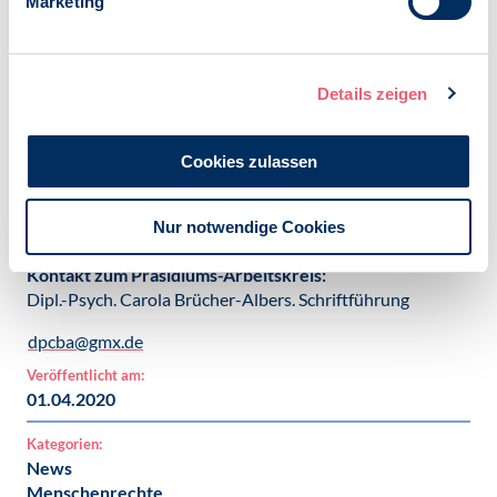
Marketing
übersetzen. Für ihre Umsetzung werden wir auf die aktive
Mitarbeit von einer Vielzahl von Psychologinnen und
Psychologen angewiesen sein. Wir hoffen, in der
gemeinsamen Zusammenarbeit den Widerstand
Details zeigen
gegenüber den antidemokratischen Tendenzen fördern zu
können und damit der gesellschaftlichen Verantwortung
der Psychologenschaft Rechnung zu tragen.
Cookies zulassen
Nur notwendige Cookies
Kontakt zum Präsidiums-Arbeitskreis:
Dipl.-Psych. Carola Brücher-Albers. Schriftführung
dpcba@gmx.de
Veröffentlicht am:
01.04.2020
Kategorien:
News
Menschenrechte