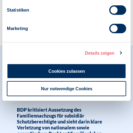
Statistiken
Zur Übersicht
Marketing
Details zeigen
Relevante Nachrichten
Cookies zulassen
14.08.2025
Nur notwendige Cookies
Pressemitteilung | Psychologie in Krisen |
Menschenrechte
BDP kritisiert Aussetzung des
Familiennachzugs für subsidiär
Schutzberechtigte und sieht darin klare
Verletzung von nationalem sowie