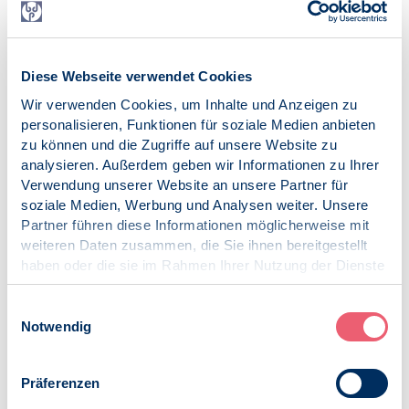
Dipl.-Psych. Eva van Keuk, BDP-Präsidiumsbeauftragte
für Menschenrechte, vankeuk@psz-duesseldorf.de
Am 27. November 2019 verabschiedeten 60 Behandler*innen
Diese Webseite verwendet Cookies
und Berater*innen bei einem Fachtag des PSZ Düsseldorf zur
psychosozialen Versorgung von Menschen, die über Libyen
Wir verwenden Cookies, um Inhalte und Anzeigen zu
geflüchtet sind, einen offenen Brief an regierende
personalisieren, Funktionen für soziale Medien anbieten
Entscheidungsträger*innen. Der komplette Brief ist in Kürze
zu können und die Zugriffe auf unsere Website zu
abrufbar unter: www.psz-duesseldorf.de
analysieren. Außerdem geben wir Informationen zu Ihrer
Verwendung unserer Website an unsere Partner für
*bezieht sich auf den Zugang zu Rehabilitation für
soziale Medien, Werbung und Analysen weiter. Unsere
Asylsuchende aus „sicheren Herkunftsländern“ und aus
Partner führen diese Informationen möglicherweise mit
„Dublin Verfahren“, zu denen auch über Libyen Geflohene
weiteren Daten zusammen, die Sie ihnen bereitgestellt
zählen.
haben oder die sie im Rahmen Ihrer Nutzung der Dienste
Veröffentlicht am:
gesammelt haben.
10.12.2019
Impressum
|
Datenschutz
Einwilligungsauswahl
Notwendig
Kategorien:
Forderung
Menschenrechte
Präferenzen