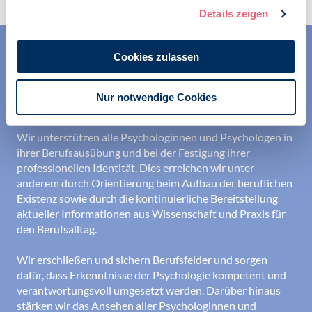
Details zeigen
Cookies zulassen
Nur notwendige Cookies
Wir unterstützen alle Psychologinnen und Psychologen in
ihrer Berufsausübung und bei der Festigung ihrer
professionellen Identität. Dies erreichen wir unter
anderem durch Orientierung beim Aufbau der beruflichen
Existenz sowie durch die kontinuierliche Bereitstellung
aktueller Informationen aus Wissenschaft und Praxis für
den Berufsalltag.
Wir erschließen und sichern Berufsfelder und sorgen
dafür, dass Erkenntnisse der Psychologie kompetent und
verantwortungsvoll umgesetzt werden. Darüber hinaus
stärken wir das Ansehen aller Psychologinnen und