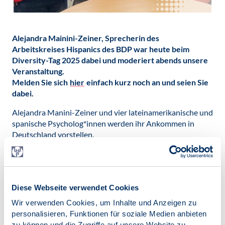
Alejandra Mainini-Zeiner, Sprecherin des
Arbeitskreises Hispanics des BDP war heute beim
Diversity-Tag 2025 dabei und moderiert abends unsere
Veranstaltung.
Melden Sie sich
hier
einfach kurz noch an und seien Sie
dabei.
Alejandra Manini-Zeiner und vier lateinamerikanische und
spanische Psycholog*innen werden ihr Ankommen in
Deutschland vorstellen.
Durch unsere Art, unsere Kultur und unser Fachwissen,
das wir woanders studiert und auch praktiziert haben,
bringen wir Vielfalt in unsere Arbeit und in unsere
psychologische Praxis.
Diese Webseite verwendet Cookies
Unsere Migrationserfahrungen prägen uns und machen
Wir verwenden Cookies, um Inhalte und Anzeigen zu
uns zu dem, was wir sind. Wir erleben und meistern
personalisieren, Funktionen für soziale Medien anbieten
angenehme bis schwierige Integrationsprozesse. Wir
zu können und die Zugriffe auf unsere Website zu