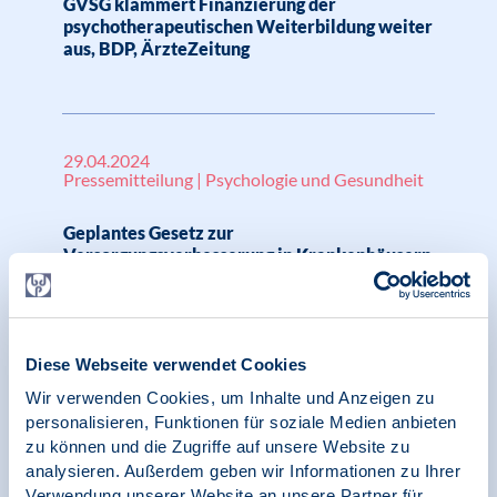
GVSG klammert Finanzierung der
psychotherapeutischen Weiterbildung weiter
aus, BDP, ÄrzteZeitung
29.04.2024
Pressemitteilung | Psychologie und Gesundheit
Geplantes Gesetz zur
Versorgungsverbesserung in Krankenhäusern
greift zu kurz – auch schwer psychisch kranke
Menschen brauchen eine verbesserte
Gesundheitsversorgung
Diese Webseite verwendet Cookies
Wir verwenden Cookies, um Inhalte und Anzeigen zu
personalisieren, Funktionen für soziale Medien anbieten
09.01.2024
zu können und die Zugriffe auf unsere Website zu
Stellungnahme | SK VPP | SK Schulpsychologie
analysieren. Außerdem geben wir Informationen zu Ihrer
Verwendung unserer Website an unsere Partner für