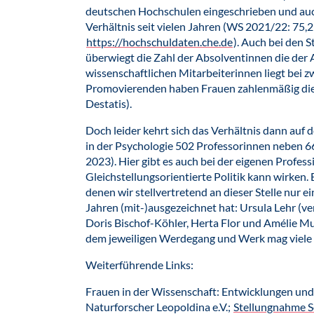
deutschen Hochschulen eingeschrieben und auch
Verhältnis seit vielen Jahren (WS 2021/22: 75,
https://hochschuldaten.che.de
). Auch bei den 
überwiegt die Zahl der Absolventinnen die der 
wissenschaftlichen Mitarbeiterinnen liegt bei 
Promovierenden haben Frauen zahlenmäßig die N
Destatis).
Doch leider kehrt sich das Verhältnis dann auf
in der Psychologie 502 Professorinnen neben 6
2023). Hier gibt es auch bei der eigenen Profes
Gleichstellungsorientierte Politik kann wirken. 
denen wir stellvertretend an dieser Stelle nur e
Jahren (mit-)ausgezeichnet hat: Ursula Lehr (ver
Doris Bischof-Köhler, Herta Flor und Amélie M
dem jeweiligen Werdegang und Werk mag viele K
Weiterführende Links:
Frauen in der Wissenschaft: Entwicklungen u
Naturforscher Leopoldina e.V.;
Stellungnahme 