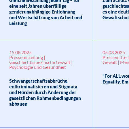
Gleiche Bezahlung jeden Tag – für
Zum Schutz v
eine seit Jahren überfällige
geschlechtss
genderunabhängige Entlohnung
es eine deut
und Wertschätzung von Arbeit und
Gewaltschut
Leistung
15.08.2025
05.03.2025
Pressemitteilung |
Pressemitteil
Geschlechtsspezifische Gewalt |
Gewalt | Me
Psychologie und Gesundheit
“For ALL wom
Schwangerschaftsabbrüche
Equality. E
entkriminalisieren und Stigmata
und Hürden durch Änderung der
gesetzlichen Rahmenbedingungen
abbauen