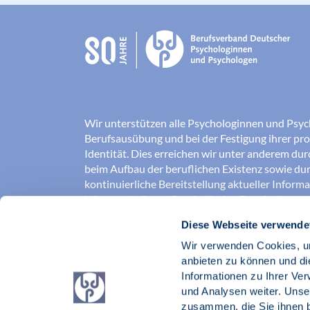
Wir unterstützen alle Psychologinnen und Psyc
Berufsausübung und bei der Festigung ihrer pro
Identität. Dies erreichen wir unter anderem du
beim Aufbau der beruflichen Existenz sowie dur
kontinuierliche Bereitstellung aktueller Inform
Wissenschaft und Praxis für den Berufsalltag.
Diese Webseite verwende
Wir erschließen und sichern Berufsfelder und so
Erkenntnisse der Psychologie kompetent und v
Wir verwenden Cookies, um
umgesetzt werden. Darüber hinaus stärken wir 
anbieten zu können und di
Psychologinnen und Psychologen in der Öffentl
Informationen zu Ihrer Ve
vertreten eigene berufspolitische Positionen in 
und Analysen weiter. Unse
zusammen, die Sie ihnen b