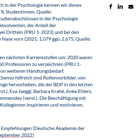
 in der Psychologie kennen wir dieses
2 % Studentinnen, Quelle:
Studienabschlüssen in der Psychologie
Absolventen, der Anteil der
zwei Dritteln (PRU 1-2023) und bei den
ase vorn (2021: 1.079 ggü. 2.675, Quelle:
 den nächsten Karrierestufen um: 2020 waren
60 Professoren zu verzeichnen (PRU 1-
sion weiteren Handlungsbedarf.
Ebenso hilfreich sind Rollenvorbilder, von
inige hervorheben, die der BDP in den letzten
st.), Eva Jaeggi, Barbara Krahé, Anke Ehlers,
ummendey (verst.). Die Beschäftigung mit
olleginnen inspirieren und motivieren.
nd Empfehlungen (Deutsche Akademie der
September 2022
)