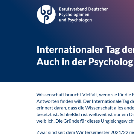
Internationaler Tag d
Auch in der Psycholog
Wissenschaft braucht Vielfalt, wenn sie für die F
Antworten finden will. Der Internationale Tag
erinnert daran, dass die Wissenschaft alles ande
besetzt ist: Schließlich ist weltweit ist nur ein 
weiblich. Die Gründe für dieses Ungleichgewich
Zwar sind seit dem Wintersemester 2021/22 me