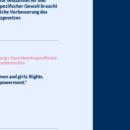
or sexualisierter und
pezifischer Gewalt braucht
liche Verbesserung des
zgesetzes
ung | Geschlechtsspezifische
nschenrechte
en and girls: Rights.
mpowerment.”