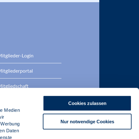
itglieder-Login
itgliederportal
itgliedschaft
eratung
Cookies zulassen
le Medien
DP Zertifizierungen
ir
Nur notwendige Cookies
, Werbung
ren Daten
ienste