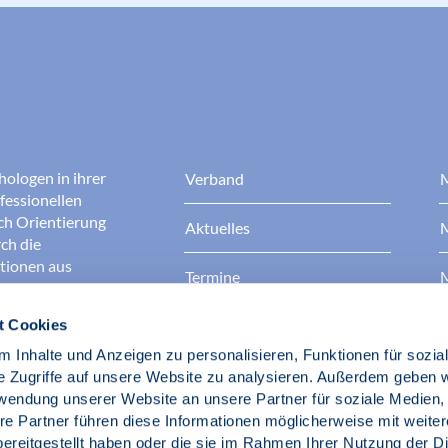
hologen in ihrer
Verband
M
fessionellen
rch Orientierung
Aktuelles
M
ch die
ationen aus
Termine
M
t Cookies
Presse
B
rgen dafür, dass
erantwortungsvoll
 Inhalte und Anzeigen zu personalisieren, Funktionen für sozia
Berufsethik
B
das Ansehen aller
e Zugriffe auf unsere Website zu analysieren. Außerdem geben w
ichkeit und
rwendung unserer Website an unsere Partner für soziale Medien
der Gesellschaft.
re Partner führen diese Informationen möglicherweise mit weite
Fach- und Berufspolitik
ereitgestellt haben oder die sie im Rahmen Ihrer Nutzung der D