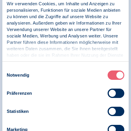
Berlin vor der Bundestagswahl 2025
Wir verwenden Cookies, um Inhalte und Anzeigen zu
personalisieren, Funktionen für soziale Medien anbieten
zu können und die Zugriffe auf unsere Website zu
analysieren. Außerdem geben wir Informationen zu Ihrer
Verwendung unserer Website an unsere Partner für
15.10.2024
soziale Medien, Werbung und Analysen weiter. Unsere
News | Psychologie und Gesundheit
Partner führen diese Informationen möglicherweise mit
weiteren Daten zusammen, die Sie ihnen bereitgestellt
BDP begrüßt Ausgestaltung des Gesetzes zur
haben oder die sie im Rahmen Ihrer Nutzung der Dienste
Inklusiven Kinder- und Jugendhilfe, sieht aber
gesammelt haben.
noch deutlichen Handlungsbedarf beim
Impressum
|
Datenschutz
Schutz der Rechte junger Menschen
Einwilligungsauswahl
Notwendig
Präferenzen
19.09.2024
Pressemitteilung | Psychologie in Krisen |
Psychologie und Gesundheit
Statistiken
70 Jahre Weltkindertag – BDP appelliert in
Richtung Politik: Kinderrechte und
Marketing