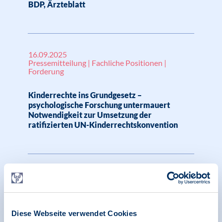
BDP, Ärzteblatt
16.09.2025
Pressemitteilung | Fachliche Positionen |
Forderung
Kinderrechte ins Grundgesetz –
psychologische Forschung untermauert
Notwendigkeit zur Umsetzung der
ratifizierten UN-Kinderrechtskonvention
11.02.2025
News | Psychologie in Krisen | Menschenrechte
BDP unterstützt Aufruf des Netzwerks Hand
Diese Webseite verwendet Cookies
in Hand zur Teilnahme an Kundgebung in