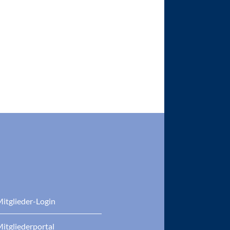
itglieder-Login
itgliederportal