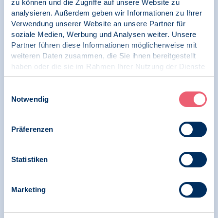
zu können und die Zugriffe auf unsere Website zu
analysieren. Außerdem geben wir Informationen zu Ihrer
BDP sieht Verwendung von hochsensiblen
Verwendung unserer Website an unsere Partner für
Patientendaten kritisch /
soziale Medien, Werbung und Analysen weiter. Unsere
Digitalisierungsgesetze im Gesundheitswesen
Partner führen diese Informationen möglicherweise mit
verabschiedet
weiteren Daten zusammen, die Sie ihnen bereitgestellt
haben oder die sie im Rahmen Ihrer Nutzung der Dienste
gesammelt haben.
Impressum
|
Datenschutz
Einwilligungsauswahl
26.01.2024
Notwendig
Stellungnahme | Digitale Gesellschaft und
Psychologie | Datenschutz
Präferenzen
BDP Kommentar Europäischer
Datenschutztag und ePA
Statistiken
Marketing
26.01.2024
SK VPP | Telematik-Infrastruktur | VPP-
Stellungnahmen