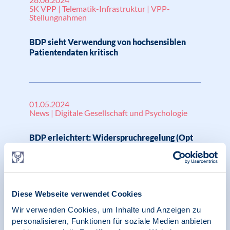
SK VPP | Telematik-Infrastruktur | VPP-
Stellungnahmen
BDP sieht Verwendung von hochsensiblen
Patientendaten kritisch
01.05.2024
News | Digitale Gesellschaft und Psychologie
BDP erleichtert: Widerspruchregelung (Opt
Out) im Europäischen Ge-
sundheitsdatenraum (EHDS) bleibt bestehen
Diese Webseite verwendet Cookies
06.02.2024
Wir verwenden Cookies, um Inhalte und Anzeigen zu
Pressemitteilung | Digitale Gesellschaft und
personalisieren, Funktionen für soziale Medien anbieten
Psychologie