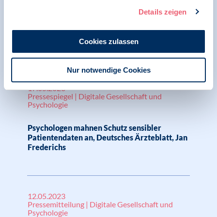
Details zeigen
Stellungnahme des BDP zur elektronischen
Patientenakte (ePA) anlässlich des
Europäischen Datenschutztages 2024
Cookies zulassen
Nur notwendige Cookies
17.05.2023
Pressespiegel | Digitale Gesellschaft und
Psychologie
Psychologen mahnen Schutz sensibler
Patientendaten an, Deutsches Ärzteblatt, Jan
Frederichs
12.05.2023
Pressemitteilung | Digitale Gesellschaft und
Psychologie