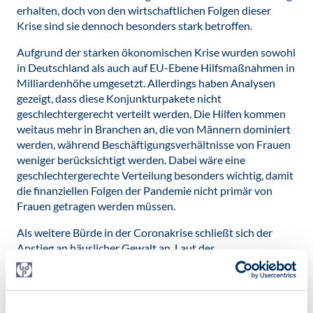
erhalten, doch von den wirtschaftlichen Folgen dieser
Krise sind sie dennoch besonders stark betroffen.
Aufgrund der starken ökonomischen Krise wurden sowohl
in Deutschland als auch auf EU-Ebene Hilfsmaßnahmen in
Milliardenhöhe umgesetzt. Allerdings haben Analysen
gezeigt, dass diese Konjunkturpakete nicht
geschlechtergerecht verteilt werden. Die Hilfen kommen
weitaus mehr in Branchen an, die von Männern dominiert
werden, während Beschäftigungsverhältnisse von Frauen
weniger berücksichtigt werden. Dabei wäre eine
geschlechtergerechte Verteilung besonders wichtig, damit
die finanziellen Folgen der Pandemie nicht primär von
Frauen getragen werden müssen.
Als weitere Bürde in der Coronakrise schließt sich der
Anstieg an häuslicher Gewalt an. Laut des
Bundesfamilienministerium macht ein Drittel aller Frauen
in ihrem Leben Erfahrungen mit physischer oder
sexualisierter Gewalt. Dabei ist besonders häufig der
eigene Partner der Täter, was in Zeiten von Homeoffice