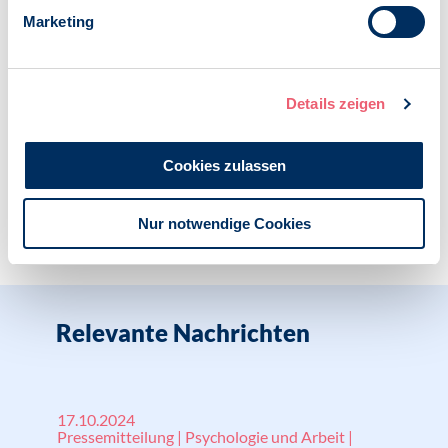
Gleichstellungsstrategie umgesetzt werden und die
Marketing
Vermeidung von systematischer Ungerechtigkeit
gefördert werden.
Veröffentlicht am:
04.03.2021
Details zeigen
Cookies zulassen
Nur notwendige Cookies
Zur Übersicht
Relevante Nachrichten
17.10.2024
Pressemitteilung | Psychologie und Arbeit |