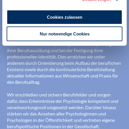
Cookies zulassen
Nur notwendige Cookies
Wir unterstützen alle Psychologinnen und Psychologen in
ihrer Berufsausübung und bei der Festigung ihrer
professionellen Identität. Dies erreichen wir unter
anderem durch Orientierung beim Aufbau der beruflichen
Existenz sowie durch die kontinuierliche Bereitstellung
aktueller Informationen aus Wissenschaft und Praxis für
den Berufsalltag.
Wir erschließen und sichern Berufsfelder und sorgen
dafür, dass Erkenntnisse der Psychologie kompetent und
verantwortungsvoll umgesetzt werden. Darüber hinaus
stärken wir das Ansehen aller Psychologinnen und
Psychologen in der Öffentlichkeit und vertreten eigene
berufspolitische Positionen in der Gesellschaft.